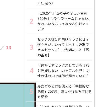
の仕組み〉
【2025年】女の子の珍しい名前
740選！キラキラネームじゃない、
2
かわいい＆おしゃれな名付けアイ
デア
セックス後は仰向け？うつ伏せ？
逆立ちがいいって本当？〈妊娠で
3
／
13
きるセックス〉で大切なこと【医
師監修】
「避妊せずセックスしているけれ
4
ど妊娠しない」カップル必見！女
性の体の中では何が起きている？
男女どちらにも使える「中性的な
5
名前」253選！おしゃれな名付け例
を紹介
ゴムなしセックスは危険？激しい