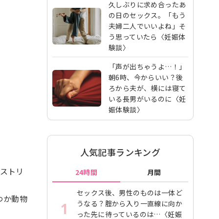
久しぶりに求め合ったあ
の日のセックス。「もう
夫婦二人でいいよね」そ
う思っていたら〈妊娠体
験談〉
「声が出ちゃうよ…！」
朝6時、今からいい？後
ろから夫が、横には寝て
いる長男がいるのに〈妊
娠体験談〉
人気記事ランキング
ヒストリ
24時間
月間
セックス後、男性のものは一体ど
わか動物
うなる？腟から入り一直線に向か
1
った先に待っているのは…〈妊娠