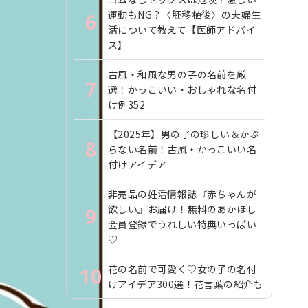
運動もNG？〈胚移植後〉の夫婦生
6
活について教えて【医師アドバイ
ス】
古風・和風な男の子の名前を厳
7
選！かっこいい・おしゃれな名付
け例352
【2025年】男の子の珍しい＆かぶ
8
らない名前！古風・かっこいい名
付けアイデア
非売品の妊活情報誌『赤ちゃんが
欲しい』お届け！無料のあかほし
9
会員登録でうれしい特典いっぱい
♡
花の名前で可愛く♡女の子の名付
10
けアイデア300選！花言葉の紹介も