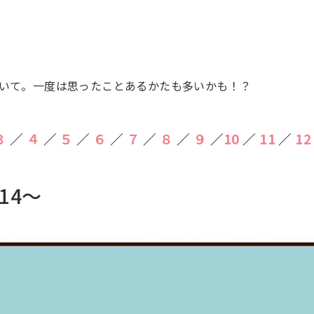
いて。一度は思ったことあるかたも多いかも！？
３
／
４
／
５
／
６
／
７
／
８
／
９
／
10
／
11
／
12
14～