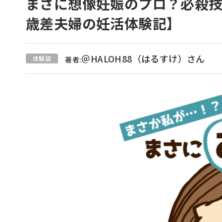
まさに想像妊娠のプロ？必殺技
歳差夫婦の妊活体験記】
＠HALOH88（はるすけ）さん
体験談
著者: