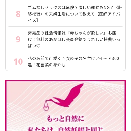
ゴムなしセックスは危険？激しい運動もNG？〈胚
8
移植後〉の夫婦生活について教えて【医師アドバ
イス】
非売品の妊活情報誌『赤ちゃんが欲しい』お届
9
け！無料のあかほし会員登録でうれしい特典いっ
ぱい♡
花の名前で可愛く♡女の子の名付けアイデア300
10
選！花言葉の紹介も