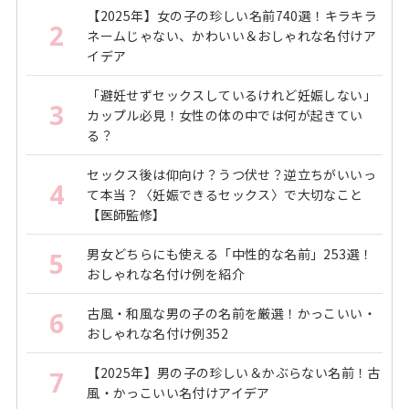
【2025年】女の子の珍しい名前740選！キラキラ
2
ネームじゃない、かわいい＆おしゃれな名付けア
イデア
「避妊せずセックスしているけれど妊娠しない」
3
カップル必見！女性の体の中では何が起きてい
る？
セックス後は仰向け？うつ伏せ？逆立ちがいいっ
4
て本当？〈妊娠できるセックス〉で大切なこと
【医師監修】
男女どちらにも使える「中性的な名前」253選！
5
おしゃれな名付け例を紹介
古風・和風な男の子の名前を厳選！かっこいい・
6
おしゃれな名付け例352
【2025年】男の子の珍しい＆かぶらない名前！古
7
風・かっこいい名付けアイデア