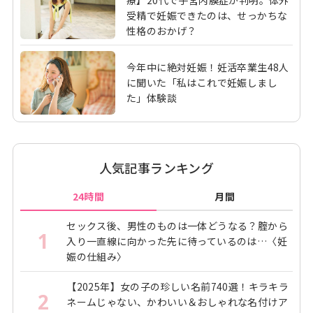
療】20代で子宮内膜症が判明。体外
受精で妊娠できたのは、せっかちな
性格のおかげ？
今年中に絶対妊娠！妊活卒業生48人
に聞いた「私はこれで妊娠しまし
た」体験談
人気記事ランキング
24時間
月間
セックス後、男性のものは一体どうなる？腟から
1
入り一直線に向かった先に待っているのは…〈妊
娠の仕組み〉
【2025年】女の子の珍しい名前740選！キラキラ
2
ネームじゃない、かわいい＆おしゃれな名付けア