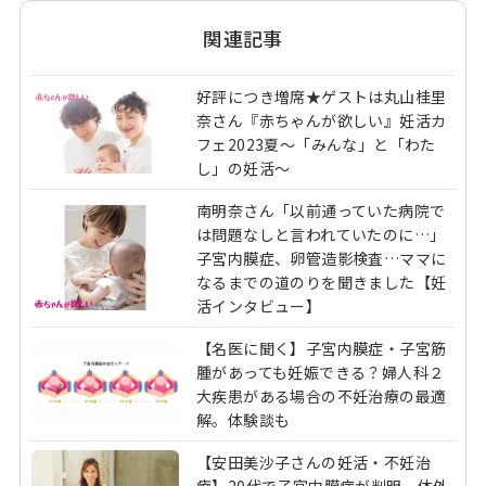
関連記事
好評につき増席★ゲストは丸山桂里
奈さん『赤ちゃんが欲しい』妊活カ
フェ2023夏〜「みんな」と「わた
し」の妊活〜
南明奈さん「以前通っていた病院で
は問題なしと言われていたのに…」
子宮内膜症、卵管造影検査…ママに
なるまでの道のりを聞きました【妊
活インタビュー】
【名医に聞く】子宮内膜症・子宮筋
腫があっても妊娠できる？婦人科２
大疾患がある場合の不妊治療の最適
解。体験談も
【安田美沙子さんの妊活・不妊治