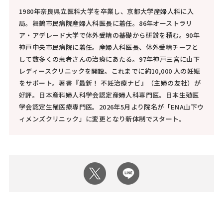
1980年奈良県立医科大学を卒業し、京都大学産婦人科に入
局。舞鶴市民病院産婦人科医長に着任。86年オーストラリ
ア・アデレード大学で体外受精の基礎から研鑚を積む。90年
神戸中央市民病院に着任。産婦人科医長、体外受精チーフと
して数多くの患者さんの治療にあたる。97年神戸三宮に山下
レディースクリニックを開設。これまでに約10,000 人の妊娠
をサポート。著書『最新！ 不妊治療ナビ』（主婦の友社）が
好評。日本産科婦人科学会認定産婦人科専門医。日本生殖医
学会認定生殖医療専門医。2026年5月より院名が「ENA山下ウ
ィメンズクリニック」に変更となり新体制でスタート。