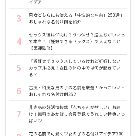
イデア
男女どちらにも使える「中性的な名前」253選！
3
おしゃれな名付け例を紹介
セックス後は仰向け？うつ伏せ？逆立ちがいいっ
4
て本当？〈妊娠できるセックス〉で大切なこと
【医師監修】
「避妊せずセックスしているけれど妊娠しない」
5
カップル必見！女性の体の中では何が起きてい
る？
古風・和風な男の子の名前を厳選！かっこいい・
6
おしゃれな名付け例352
非売品の妊活情報誌『赤ちゃんが欲しい』お届
7
け！無料のあかほし会員登録でうれしい特典いっ
ぱい♡
花の名前で可愛く♡女の子の名付けアイデア300