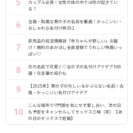
5
カップル必見！女性の体の中では何が起きてい
る？
古風・和風な男の子の名前を厳選！かっこいい・
6
おしゃれな名付け例352
非売品の妊活情報誌『赤ちゃんが欲しい』お届
7
け！無料のあかほし会員登録でうれしい特典いっ
ぱい♡
花の名前で可愛く♡女の子の名付けアイデア300
8
選！花言葉の紹介も
【2025年】男の子の珍しい＆かぶらない名前！古
9
風・かっこいい名付けアイデア
こんな場所で!?門限を気にせず愛し合い、次の日
10
も予定をキャンセルしてセックス三昧（笑）【あ
の日のセックスで妊娠】