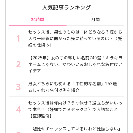
人気記事ランキング
24時間
月間
セックス後、男性のものは一体どうなる？腟から
1
入り一直線に向かった先に待っているのは…〈妊
娠の仕組み〉
【2025年】女の子の珍しい名前740選！キラキラ
2
ネームじゃない、かわいい＆おしゃれな名付けア
イデア
男女どちらにも使える「中性的な名前」253選！
3
おしゃれな名付け例を紹介
セックス後は仰向け？うつ伏せ？逆立ちがいいっ
4
て本当？〈妊娠できるセックス〉で大切なこと
【医師監修】
「避妊せずセックスしているけれど妊娠しない」