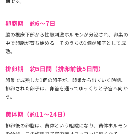
期です。
卵胞期 約6〜7日
脳の視床下部から性腺刺激ホルモンが分泌され、卵巣の
中で卵胞が育ち始める。そのうちの1個が卵子として成
熟。
排卵期 約5日間（排卵前後5日間）
卵巣で成熟した1個の卵子が、卵巣から出ていく時期。
排卵された卵子は、卵管を通ってゆっくりと子宮へ向か
う。
黄体期（約11〜24日）
排卵後の卵胞は、黄体という組織になり、黄体ホルモン
を分泌。この作用で子宮内膜はフカフカに厚くなる。