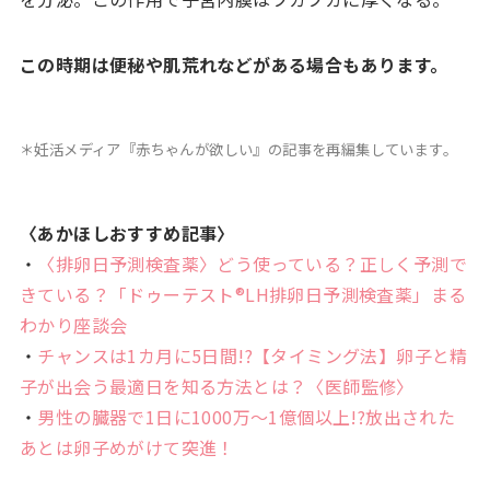
この時期は便秘や肌荒れなどがある場合もあります。
＊妊活メディア『赤ちゃんが欲しい』の記事を再編集しています。
〈あかほしおすすめ記事〉
・
〈排卵日予測検査薬〉どう使っている？正しく予測で
きている？「ドゥーテスト®LH排卵日予測検査薬」まる
わかり座談会
・
チャンスは1カ月に5日間!?【タイミング法】卵子と精
子が出会う最適日を知る方法とは？〈医師監修〉
・
男性の臓器で1日に1000万〜1億個以上!?放出された
あとは卵子めがけて突進！