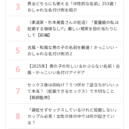
男女どちらにも使える「中性的な名前」253選！
3
おしゃれな名付け例を紹介
〈柔道家・杉本美香さんの妊活〉「重量級の私は
4
妊娠する価値なし!?」厳しい現実を目の当たりに
して【前編】
古風・和風な男の子の名前を厳選！かっこいい・
5
おしゃれな名付け例352
【2025年】男の子の珍しい＆かぶらない名前！古
6
風・かっこいい名付けアイデア
セックス後は仰向け？うつ伏せ？逆立ちがいいっ
7
て本当？〈妊娠できるセックス〉で大切なこと
【医師監修】
「避妊せずセックスしているけれど妊娠しない」
8
カップル必見！女性の体の中では何が起きてい
る？