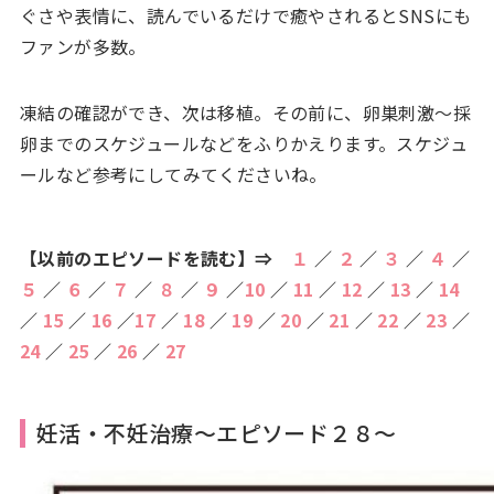
ぐさや表情に、読んでいるだけで癒やされるとSNSにも
ファンが多数。
凍結の確認ができ、次は移植。その前に、卵巣刺激～採
卵までのスケジュールなどをふりかえります。スケジュ
ールなど参考にしてみてくださいね。
【以前のエピソードを読む】⇒
１
／
２
／
３
／
４
／
５
／
６
／
７
／
８
／
９
／
10
／
11
／
12
／
13
／
14
／
15
／
16
／
17
／
18
／
19
／
20
／
21
／
22
／
23
／
24
／
25
／
26
／
27
妊活・不妊治療～エピソード２８～