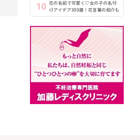
花の名前で可愛く♡女の子の名付
10
けアイデア300選！花言葉の紹介も