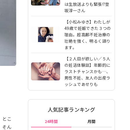
は生放送よりも緊張!?登
坂淳一さん
【小松みゆき】わたしが
49歳で妊娠できた３つの
理由。超高齢不妊治療の
壮絶を強く、明るく語り
ます。
【２人目が欲しい／５人
の妊活体験談】年齢的に
ラストチャンスかも…、
男性不妊、友人の出産ラ
ッシュであせりも
人気記事ランキング
。とこ
24時間
月間
。そん