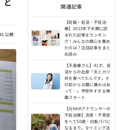
、ど
関連記事
【妊娠・妊活・不妊治
療】2023年下半期に読
/31 公開
まれた記事をランキン
グ！みんなの関心を集め
たのは？注目記事をまと
め読み
【手島優さん】41才、妊
活からの出産「夫とカツ
丼を食べてたんです。そ
の前からお腹に痛みはあ
って…」予想外すぎる陣
痛スタート
【元NHKアナウンサーの
不妊治療】流産・不育症
をへて50歳・白髪パパに
なるまで。タイミング法