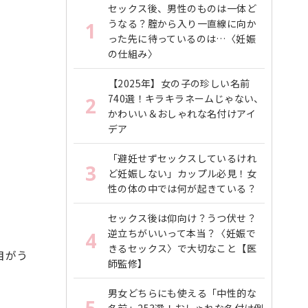
セックス後、男性のものは一体ど
うなる？腟から入り一直線に向か
1
った先に待っているのは…〈妊娠
の仕組み〉
【2025年】女の子の珍しい名前
740選！キラキラネームじゃない、
2
かわいい＆おしゃれな名付けアイ
デア
「避妊せずセックスしているけれ
3
ど妊娠しない」カップル必見！女
性の体の中では何が起きている？
セックス後は仰向け？うつ伏せ？
逆立ちがいいって本当？〈妊娠で
4
きるセックス〉で大切なこと【医
目がう
師監修】
男女どちらにも使える「中性的な