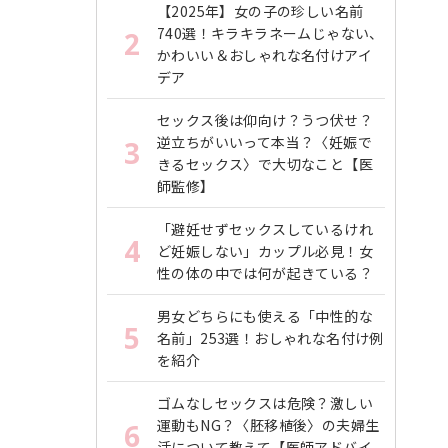
【2025年】女の子の珍しい名前
740選！キラキラネームじゃない、
2
かわいい＆おしゃれな名付けアイ
デア
セックス後は仰向け？うつ伏せ？
逆立ちがいいって本当？〈妊娠で
3
きるセックス〉で大切なこと【医
師監修】
「避妊せずセックスしているけれ
4
ど妊娠しない」カップル必見！女
性の体の中では何が起きている？
男女どちらにも使える「中性的な
5
名前」253選！おしゃれな名付け例
を紹介
ゴムなしセックスは危険？激しい
運動もNG？〈胚移植後〉の夫婦生
6
活について教えて【医師アドバイ