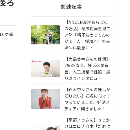
後ろ
関連記事
【ANZEN漫才あらぽん
の妊活】精液動画を見て
/13 更新
ア然「精子も太ってんの
かよ」人工授精４回で夫
婦仲は最悪に…
【大島美幸さんの妊活】
2度の流産、妊活休業宣
言、人工授精で妊娠！振
り返りインタビュー
【鈴木奈々さんの妊活が
知りたい】妊娠に向けて
やっていること、妊活メ
ディアが聞きました！
【平野ノラさん】きっか
けはコロナ自粛「だれに