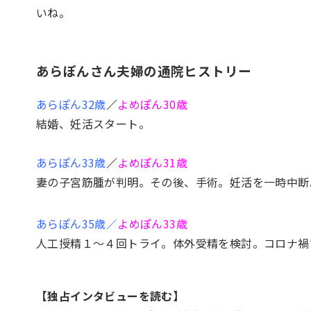
いね。
あらぽんさん夫婦の通院ヒストリー
あらぽん32歳
／
よめぽん30歳
結婚、妊活スタート。
あらぽん33歳
／
よめぽん31歳
妻の子宮筋腫が判明。その後、手術。妊活を一時中断
あらぽん35歳
／
よめぽん33歳
人工授精１～４回トライ。体外受精を検討。コロナ禍
【独占インタビューを読む】