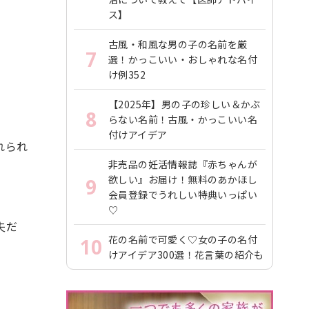
ス】
古風・和風な男の子の名前を厳
7
選！かっこいい・おしゃれな名付
け例352
【2025年】男の子の珍しい＆かぶ
8
らない名前！古風・かっこいい名
付けアイデア
れられ
非売品の妊活情報誌『赤ちゃんが
欲しい』お届け！無料のあかほし
9
会員登録でうれしい特典いっぱい
♡
夫だ
花の名前で可愛く♡女の子の名付
10
けアイデア300選！花言葉の紹介も
。