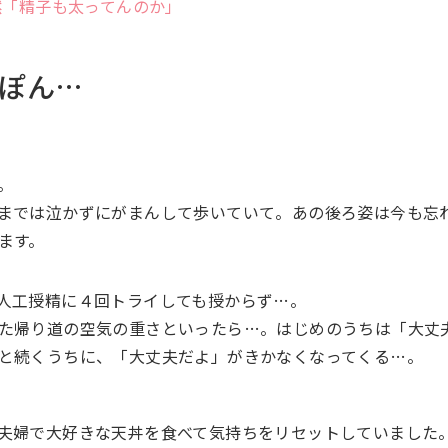
然「精子も太ってんのか」
ぽん…
。
までは泣かずにがまんして歩いていて。あの後ろ姿は今も忘
ます。
人工授精に４回トライしても授からず…。
た帰り道の空気の重さといったら…。はじめのうちは「大丈
と続くうちに、「大丈夫だよ」がきかなくなってくる…。
夫婦で大好きな天丼を食べて気持ちをリセットしていました