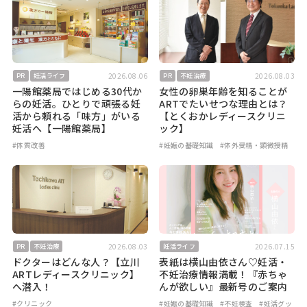
2026.08.06
2026.08.03
PR
妊活ライフ
PR
不妊治療
一陽館薬局ではじめる30代か
女性の卵巣年齢を知ることが
らの妊活。ひとりで頑張る妊
ARTでたいせつな理由とは？
活から頼れる「味方」がいる
【とくおかレディースクリニ
妊活へ【一陽館薬局】
ック】
#体質改善
#妊娠の基礎知識
#体外受精・顕微授精
2026.08.03
2026.07.15
PR
不妊治療
妊活ライフ
ドクターはどんな人？【立川
表紙は横山由依さん♡妊活・
ARTレディースクリニック】
不妊治療情報満載！『赤ちゃ
へ潜入！
んが欲しい』最新号のご案内
#クリニック
#妊娠の基礎知識
#不妊検査
#妊活グッ