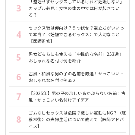
「避妊せずセックスしているけれど妊娠しない」
3
カップル必見！女性の体の中では何が起きてい
る？
セックス後は仰向け？うつ伏せ？逆立ちがいいっ
4
て本当？〈妊娠できるセックス〉で大切なこと
【医師監修】
男女どちらにも使える「中性的な名前」253選！
5
おしゃれな名付け例を紹介
古風・和風な男の子の名前を厳選！かっこいい・
6
おしゃれな名付け例352
【2025年】男の子の珍しい＆かぶらない名前！古
7
風・かっこいい名付けアイデア
ゴムなしセックスは危険？激しい運動もNG？〈胚
8
移植後〉の夫婦生活について教えて【医師アドバ
イス】