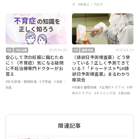
ズ
#有名人・ブログ
2026.06.26
2026.06.22
PR
不妊治療
PR
基礎知識
安心して次の妊娠に臨むため
〈排卵日予測検査薬〉どう使
に！〈不育症〉気になる疑問
っている？正しく予測できて
に不妊治療専門ドクターがお
いる？「ドゥーテスト®LH排
答え
卵日予測検査薬」まるわかり
座談会
#体外受精・顕微授精
#不育症
#流産・
#妊娠の基礎知識
#生理のトラブル
#排
死産
卵のトラブル
#タイミング法
#読み物
関連記事