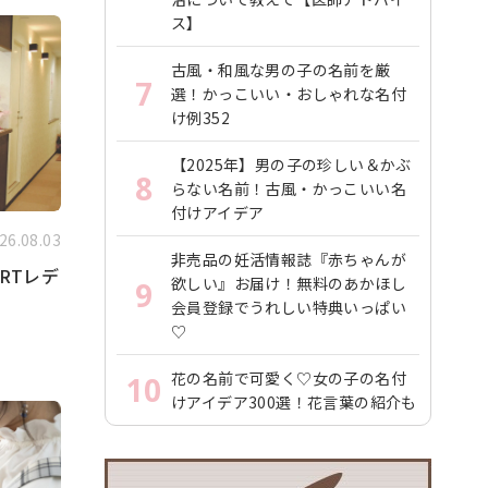
ス】
古風・和風な男の子の名前を厳
7
選！かっこいい・おしゃれな名付
け例352
【2025年】男の子の珍しい＆かぶ
8
らない名前！古風・かっこいい名
付けアイデア
26.08.03
非売品の妊活情報誌『赤ちゃんが
RTレデ
欲しい』お届け！無料のあかほし
9
会員登録でうれしい特典いっぱい
♡
花の名前で可愛く♡女の子の名付
10
けアイデア300選！花言葉の紹介も