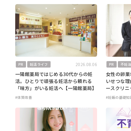
2026.08.06
PR
妊活ライフ
PR
不妊
一陽館薬局ではじめる30代からの妊
女性の卵巣
活。ひとりで頑張る妊活から頼れる
いせつな理
「味方」がいる妊活へ【一陽館薬局】
ースクリニ
#体質改善
#妊娠の基礎知