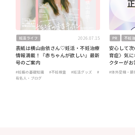
2026.07.15
妊活ライフ
PR
不妊
表紙は横山由依さん♡妊活・不妊治療
安心して次
情報満載！『赤ちゃんが欲しい』最新
育症〉気に
号のご案内
クターがお
#妊娠の基礎知識
#不妊検査
#妊活グッズ
#
#体外受精・顕
有名人・ブログ