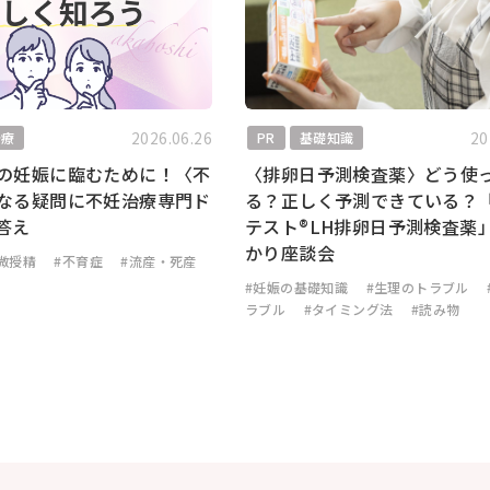
2026.06.26
20
治療
PR
基礎知識
の妊娠に臨むために！〈不
〈排卵日予測検査薬〉どう使
なる疑問に不妊治療専門ド
る？正しく予測できている？
答え
テスト®LH排卵日予測検査薬
かり座談会
微授精
#不育症
#流産・死産
#妊娠の基礎知識
#生理のトラブル
ラブル
#タイミング法
#読み物