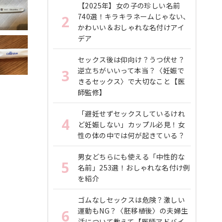
【2025年】女の子の珍しい名前
740選！キラキラネームじゃない、
2
かわいい＆おしゃれな名付けアイ
デア
セックス後は仰向け？うつ伏せ？
逆立ちがいいって本当？〈妊娠で
3
きるセックス〉で大切なこと【医
師監修】
「避妊せずセックスしているけれ
4
ど妊娠しない」カップル必見！女
性の体の中では何が起きている？
男女どちらにも使える「中性的な
5
名前」253選！おしゃれな名付け例
を紹介
ゴムなしセックスは危険？激しい
運動もNG？〈胚移植後〉の夫婦生
6
活について教えて【医師アドバイ