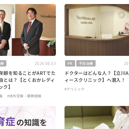
2026.08.03
20
治療
PR
不妊治療
年齢を知ることがARTでた
ドクターはどんな人？【立川A
由とは？【とくおかレディ
ィースクリニック】へ潜入！
ック】
#クリニック
識
#体外受精・顕微授精