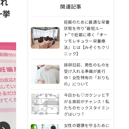
どれ
関連記事
一挙
妊娠のために最適な栄養
状態を作り“最短ルー
ト”で妊娠に導く「オー
ソモレキュラー栄養療
法」とは【みぞぐちクリ
ニック】
排卵日前、男性のものを
受け入れる準備が進行
中！女性特有の「おりも
の」について
今日かも♡ガクンッと下
がる直前がチャンス！私
たちのセックスタイミン
グはいつ？
女性の健康を守るために