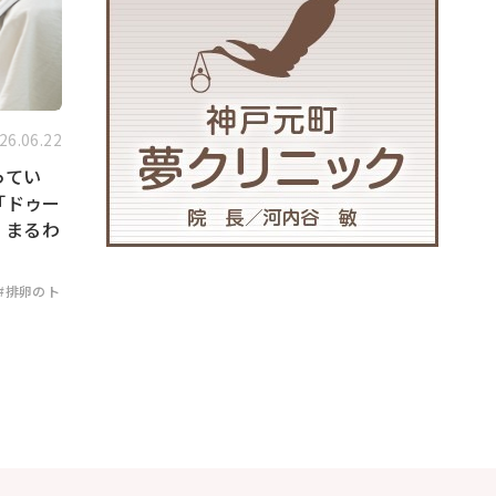
26.06.22
ってい
「ドゥー
」まるわ
#排卵のト