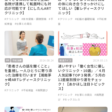
各院が連携して転居時にも対
の体に向き合うきっかけにし
応が可能です【にしたんART
てほしい【峯レディースクリ
クリニック】
ニック】
#クリニック
#体外受精・顕微授精
#不
#クリニック
#妊娠の基礎知識
#不妊検
妊検査
#仕事との両立
査
2024.08.24
2024.05.15
PR
不妊治療
妊活ライフ
「患者さんの話を聞くこと」
通いやすい「働く女性に優し
を重視し 一人ひとりに寄り添
いクリニック・10選」／４月
った治療を行います【湘南茅
人気記事TOP３発表／５月の
ヶ崎ARTレディースクリニッ
12星座別授かり運をチェッ
ク】
ク！【あかほし注目トピック
ス】
#クリニック
#不妊検査
#病院選び
#クリニック
#仕事との両立
#病院選
び
#セックスレス