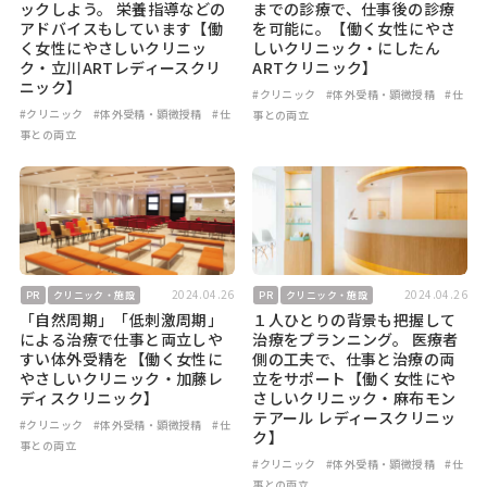
ックしよう。 栄養指導などの
までの診療で、仕事後の診療
アドバイスもしています【働
を可能に。【働く女性にやさ
く女性にやさしいクリニッ
しいクリニック・にしたん
ク・立川ARTレディースクリ
ARTクリニック】
ニック】
#クリニック
#体外受精・顕微授精
#仕
#クリニック
#体外受精・顕微授精
#仕
事との両立
事との両立
2024.04.26
2024.04.26
PR
クリニック・施設
PR
クリニック・施設
「自然周期」「低刺激周期」
１人ひとりの背景も把握して
による治療で仕事と両立しや
治療をプランニング。 医療者
すい体外受精を【働く女性に
側の工夫で、仕事と治療の両
やさしいクリニック・加藤レ
立をサポート【働く女性にや
ディスクリニック】
さしいクリニック・麻布モン
テアール レディースクリニッ
#クリニック
#体外受精・顕微授精
#仕
ク】
事との両立
#クリニック
#体外受精・顕微授精
#仕
事との両立