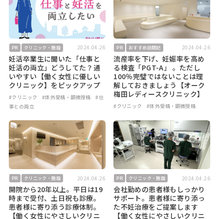
2024.04.26
2024.04.26
PR
クリニック・施設
PR
おすすめ訪問記
妊活卒業生に聞いた「仕事と
流産率を下げ、妊娠率を高め
妊活の両立」どうしてた？通
る検査「PGT-A」 。ただし
いやすい【働く女性に優しい
100％完璧ではないことは理
クリニック】をピックアップ
解しておきましょう【オーク
梅田レディースクリニック】
#クリニック
#体外受精・顕微授精
#仕
#クリニック
#体外受精・顕微授精
事との両立
2024.04.26
2024.04.26
PR
クリニック・施設
PR
クリニック・施設
開院から20年以上。平日は19
会社勤めの患者様もしっかり
時まで受付、土日祝も診療。
サポート。患者様に寄り添っ
患者様に寄り添う診療体制。
た不妊治療をご提案します
【働く女性にやさしいクリニ
【働く女性にやさしいクリニ