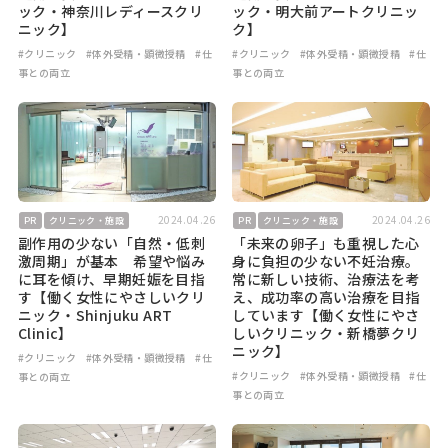
ック・神奈川レディースクリ
ック・明大前アートクリニッ
ニック】
ク】
#クリニック
#体外受精・顕微授精
#仕
#クリニック
#体外受精・顕微授精
#仕
事との両立
事との両立
2024.04.26
2024.04.26
PR
クリニック・施設
PR
クリニック・施設
副作用の少ない「自然・低刺
「未来の卵子」も重視した心
激周期」が基本 希望や悩み
身に負担の少ない不妊治療。
に耳を傾け、早期妊娠を目指
常に新しい技術、治療法を考
す【働く女性にやさしいクリ
え、成功率の高い治療を目指
ニック・Shinjuku ART
しています【働く女性にやさ
Clinic】
しいクリニック・新橋夢クリ
ニック】
#クリニック
#体外受精・顕微授精
#仕
#クリニック
#体外受精・顕微授精
#仕
事との両立
事との両立