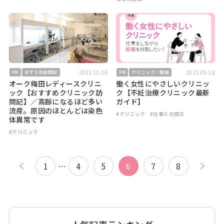
2023.10.16
2023.05.18
PR
おすすめ訪問記
PR
クリニック・施設
オーク梅田レディースクリニ
働く女性にやさしいクリニッ
ック【おすすめクリニック訪
ク【不妊治療クリニック最新
問記】／高齢になるほど多い
ガイド】
流産。原因のほとんどは染色
#クリニック
#仕事との両立
体異常です
#クリニック
1
…
4
5
6
7
8