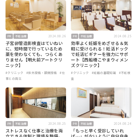
2024.08.26
2024.08.25
PR
不妊治療
PR
不妊治療
子宮卵管造影検査はていねい
効率よく妊娠をめざせる＆気
に、短時間で行っているため
軽に受けられる！妊活ドック
薬を使わなくても、つらくあ
で妊活ビギナーを強力にサポ
りません【明大前アートクリ
ート【西船橋こやまウィメン
ニック】
ズクリニック】
#クリニック
#体外受精・顕微授精
#仕
#クリニック
#妊娠の基礎知識
#不妊検
事との両立
査
2024.08.25
2024.08.24
PR
不妊治療
PR
不妊治療
ストレスなく仕事と治療を両
「もっと早く受診していれ
立できる体制と環境を整備。
ば…」がないように自分自身