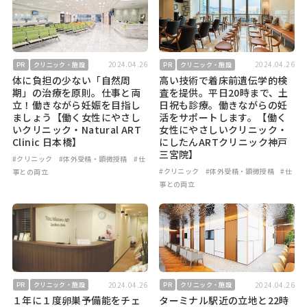
2024.04.26
2024.04.26
PR
クリニック・施設
PR
クリニック・施設
体に負担の少ない「自然周
高い技術で着床前遺伝学的検
期」の治療を原則。仕事と両
査を提供。平日20時まで、土
立！働きながら妊娠を目指し
日祝も診療。働きながらの妊
ましょう【働く女性にやさし
活をサポートします。【働く
いクリニック・Natural ART
女性にやさしいクリニック・
Clinic 日本橋】
にしたんARTクリニック神戸
三宮院】
#クリニック
#体外受精・顕微授精
#仕
#クリニック
#体外受精・顕微授精
#仕
事との両立
事との両立
2024.04.26
2024.04.26
PR
クリニック・施設
PR
クリニック・施設
１年に１度卵巣予備能をチェ
ターミナル駅近の立地と22時