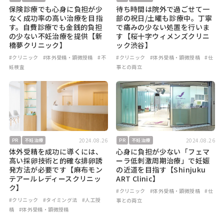
保険診療でも心身に負担が少
待ち時間は院外で過ごせて一
なく成功率の高い治療を目指
部の祝日/土曜も診療中。丁寧
す。自費診療でも金銭的負担
で痛みの少ない処置を行いま
の少ない不妊治療を提供【新
す【桜十字ウィメンズクリニ
橋夢クリニック】
ック渋谷】
#クリニック
#体外受精・顕微授精
#不
#クリニック
#体外受精・顕微授精
#仕
妊検査
事との両立
2024.08.26
2024.08.26
PR
不妊治療
PR
不妊治療
体外受精を成功に導くには、
心身に負担が少ない「フェマ
高い採卵技術と的確な排卵誘
ーラ低刺激周期治療」で妊娠
発方法が必要です【麻布モン
の近道を目指す【Shinjuku
テアールレディースクリニッ
ART Clinic】
ク】
#クリニック
#体外受精・顕微授精
#仕
#クリニック
#タイミング法
#人工授
事との両立
精
#体外受精・顕微授精