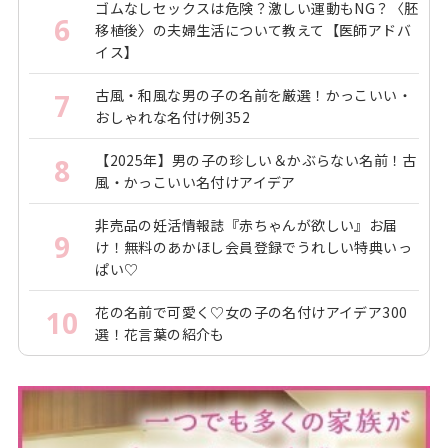
ゴムなしセックスは危険？激しい運動もNG？〈胚
6
移植後〉の夫婦生活について教えて【医師アドバ
イス】
古風・和風な男の子の名前を厳選！かっこいい・
7
おしゃれな名付け例352
【2025年】男の子の珍しい＆かぶらない名前！古
8
風・かっこいい名付けアイデア
非売品の妊活情報誌『赤ちゃんが欲しい』お届
9
け！無料のあかほし会員登録でうれしい特典いっ
ぱい♡
花の名前で可愛く♡女の子の名付けアイデア300
10
選！花言葉の紹介も