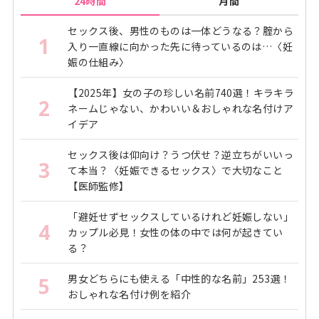
24時間
月間
セックス後、男性のものは一体どうなる？腟から
1
入り一直線に向かった先に待っているのは…〈妊
娠の仕組み〉
【2025年】女の子の珍しい名前740選！キラキラ
2
ネームじゃない、かわいい＆おしゃれな名付けア
イデア
セックス後は仰向け？うつ伏せ？逆立ちがいいっ
3
て本当？〈妊娠できるセックス〉で大切なこと
【医師監修】
「避妊せずセックスしているけれど妊娠しない」
4
カップル必見！女性の体の中では何が起きてい
る？
男女どちらにも使える「中性的な名前」253選！
5
おしゃれな名付け例を紹介