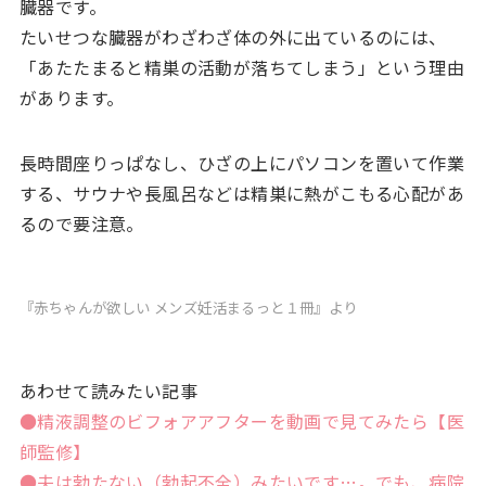
臓器です。
たいせつな臓器がわざわざ体の外に出ているのには、
「あたたまると精巣の活動が落ちてしまう」という理由
があります。
長時間座りっぱなし、ひざの上にパソコンを置いて作業
する、サウナや長風呂などは精巣に熱がこもる心配があ
るので要注意。
『赤ちゃんが欲しい メンズ妊活まるっと１冊』
より
あわせて読みたい記事
●精液調整のビフォアアフターを動画で見てみたら【医
師監修】
●夫は勃たない（勃起不全）みたいです…。でも、病院