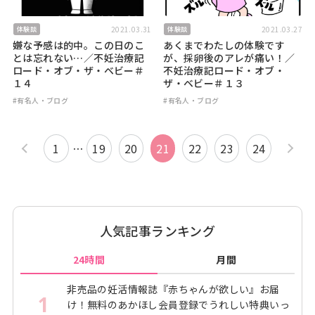
2021.03.31
2021.03.27
体験談
体験談
嫌な予感は的中。この日のこ
あくまでわたしの体験です
とは忘れない…／不妊治療記
が、採卵後のアレが痛い！／
ロード・オブ・ザ・ベビー＃
不妊治療記ロード・オブ・
１４
ザ・ベビー＃１３
#有名人・ブログ
#有名人・ブログ
1
…
19
20
21
22
23
24
人気記事ランキング
24時間
月間
非売品の妊活情報誌『赤ちゃんが欲しい』お届
1
け！無料のあかほし会員登録でうれしい特典いっ