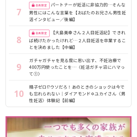
パートナーが妊活に非協力的…そんな
会員限定
7
男性にはこんな言葉を【おばたのお兄さん男性妊
活インタビュー／後編】
【大島美幸さん２人目妊活記】できれ
会員限定
8
ば続けたかったけれど…２人目妊活を卒業するこ
とを決めました【中編】
ガチャガチャを見る度に思い出す、不妊治療で
9
400万円使ったことを…〈妊活ガチャ沼にハマっ
て①〉
精子ゼロ!?ウソだろ！あのときのショックは今で
10
も忘れられない｜ダイアモンド✡ユカイさん〈男
性妊活〉体験記【前編】