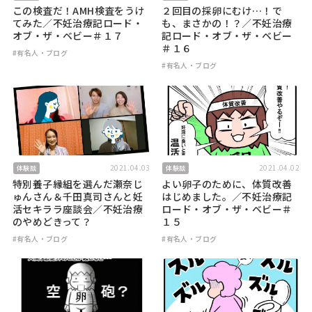
この検査だ！AMH検査をうけ
２回目の採卵にむけ…！で
てみた／不妊治療記ロード・
も、まさかの！？／不妊治療
オブ・ザ・ベビー＃１７
記ロード・オブ・ザ・ベビー
＃１６
#有名人・ブログ
#有名人・ブログ
2021.04.03
2021.04.02
体験談
体験談
特別養子縁組を選んだ瀬奈じ
よい卵子のために、体質改善
ゅんさん＆千田真司さんと妊
はじめました。／不妊治療記
活セキララ座談会／不妊治療
ロード・オブ・ザ・ベビー＃
のやめどきって？
１５
#有名人・ブログ
#有名人・ブログ