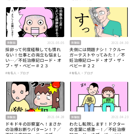
2021.05.05
2021.04.30
体験談
体験談
採卵って何度経験しても慣れ
夫側には問題ナシ！？クルー
ない！仕事との両立も悩まし
ガーテストやってみた！／不
い…／不妊治療記ロード・オ
妊治療記ロード・オブ・ザ・
ブ・ザ・ベビー＃２３
ベビー＃２２
#有名人・ブログ
#有名人・ブログ
2021.04.28
2021.04.23
体験談
体験談
ドキドキの診察室へ！まさか
わたし転院します！ドクター
の治療お断りパターン！？／
の言葉に感激…！／不妊治療