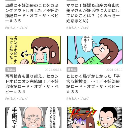
母親に不妊治療のことをカミ
ママに！妊娠＆出産の舟山久
ングアウトしました／不妊治
美子さんが妊活中に大切にし
療記ロード・オブ・ザ・ベビ
ていたことは？【くみっきー
ー＃３５
妊活まとめ】
#有名人・ブログ
#有名人・ブログ
2021.06.16
2021.06.11
体験談
体験談
再再検査も乗り越え、セカン
とにかく恥ずかしかった「子
ドオピニオン完結編！／不妊
宮収縮検査」…！／不妊治療
治療記ロード・オブ・ザ・ベ
記ロード・オブ・ザ・ベビー
ビー＃３４
＃３３
#有名人・ブログ
#有名人・ブログ