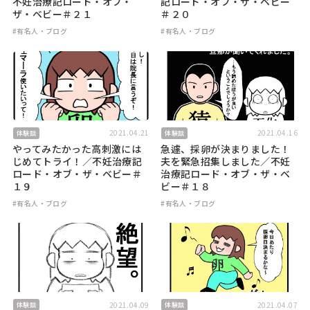
不妊治療記ロード・オブ・
記ロード・オブ・ザ・ベビー
ザ・ベビー＃２１
＃２０
#有名人・ブログ
#有名人・ブログ
2021.04.21
2021.04.16
体験談
体験談
やってみたかった高刺激には
急遽、採卵が決まりました！
じめてトライ！／不妊治療記
夫を緊急招集しました／不妊
ロード・オブ・ザ・ベビー＃
治療記ロード・オブ・ザ・ベ
１９
ビー＃１８
#有名人・ブログ
#有名人・ブログ
2021.04.09
2021.04.07
体験談
体験談