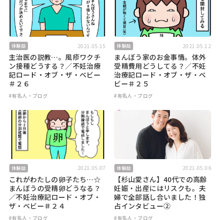
2021.05.15
2021.05.12
体験談
体験談
主治医の説教…。風疹ワクチ
まんぼう家のお金事情。体外
ン接種どうする？／不妊治療
受精費用どうしてる？／不妊
記ロード・オブ・ザ・ベビー
治療記ロード・オブ・ザ・ベ
＃２６
ビー＃２５
#有名人・ブログ
#有名人・ブログ
2021.05.07
2021.05.06
体験談
体験談
これがわたしの卵子たち…☆
【杉山愛さん】40代での高齢
まんぼうの受精卵どうなる？
妊娠・出産にはリスクも。夫
／不妊治療記ロード・オブ・
婦で全部話し合いました！独
ザ・ベビー＃２４
占インタビュー②
#有名人・ブログ
#有名人・ブログ