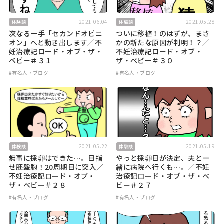
2021.06.04
2021.05.28
体験談
体験談
次なる一手「セカンドオピニ
ついに移植！のはずが、まさ
オン」へと動き出します／不
かの新たな原因が判明！？／
妊治療記ロード・オブ・ザ・
不妊治療記ロード・オブ・
ベビー＃３１
ザ・ベビー＃３０
#有名人・ブログ
#有名人・ブログ
2021.05.22
2021.05.19
体験談
体験談
無事に採卵はできた…。目指
やっと採卵日が決定、夫と一
せ胚盤胞！20周期目に突入／
緒に病院へ行くも…。／不妊
不妊治療記ロード・オブ・
治療記ロード・オブ・ザ・ベ
ザ・ベビー＃２８
ビー＃２７
#有名人・ブログ
#有名人・ブログ