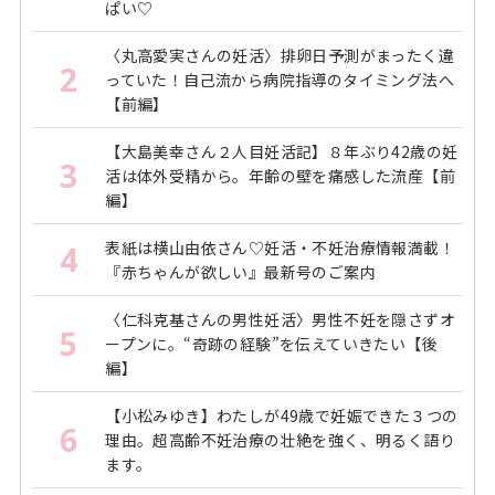
ぱい♡
〈丸高愛実さんの妊活〉排卵日予測がまったく違
2
っていた！自己流から病院指導のタイミング法へ
【前編】
【大島美幸さん２人目妊活記】８年ぶり42歳の妊
3
活は体外受精から。年齢の壁を痛感した流産【前
編】
表紙は横山由依さん♡妊活・不妊治療情報満載！
4
『赤ちゃんが欲しい』最新号のご案内
〈仁科克基さんの男性妊活〉男性不妊を隠さずオ
5
ープンに。“奇跡の経験”を伝えていきたい【後
編】
【小松みゆき】わたしが49歳で妊娠できた３つの
6
理由。超高齢不妊治療の壮絶を強く、明るく語り
ます。