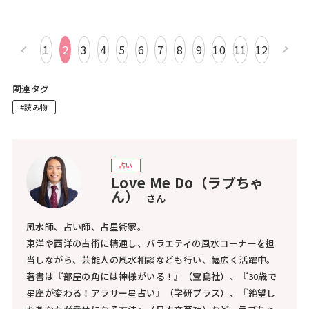
1
2
3
4
5
6
7
8
9
10
11
12
関連タグ
#読み物
占い
Love Me Do（ラブちゃ
ん）
さん
風水師、占い師、占星術家。
東洋や西洋の占術に精通し、バラエティの風水コーナーを担
当しながら、芸能人の風水相談なども行い、幅広く活躍中。
著書は『部屋の角には神様がいる！』（宝島社）、『30歳で
星座が変わる！アラサー星占い』（学研プラス）、『絶望し