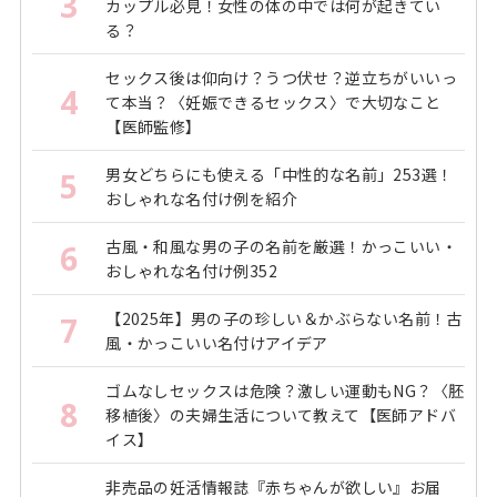
3
カップル必見！女性の体の中では何が起きてい
る？
セックス後は仰向け？うつ伏せ？逆立ちがいいっ
4
て本当？〈妊娠できるセックス〉で大切なこと
【医師監修】
男女どちらにも使える「中性的な名前」253選！
5
おしゃれな名付け例を紹介
古風・和風な男の子の名前を厳選！かっこいい・
6
おしゃれな名付け例352
【2025年】男の子の珍しい＆かぶらない名前！古
7
風・かっこいい名付けアイデア
ゴムなしセックスは危険？激しい運動もNG？〈胚
8
移植後〉の夫婦生活について教えて【医師アドバ
イス】
非売品の妊活情報誌『赤ちゃんが欲しい』お届