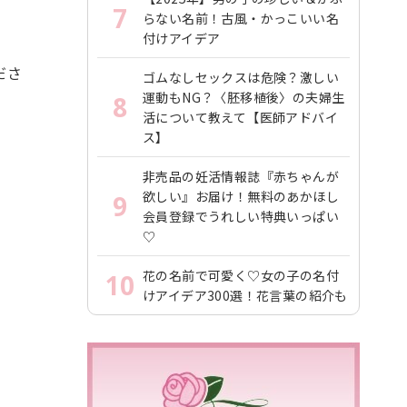
7
らない名前！古風・かっこいい名
付けアイデア
ださ
ゴムなしセックスは危険？激しい
運動もNG？〈胚移植後〉の夫婦生
8
活について教えて【医師アドバイ
ス】
非売品の妊活情報誌『赤ちゃんが
欲しい』お届け！無料のあかほし
9
会員登録でうれしい特典いっぱい
♡
花の名前で可愛く♡女の子の名付
10
けアイデア300選！花言葉の紹介も