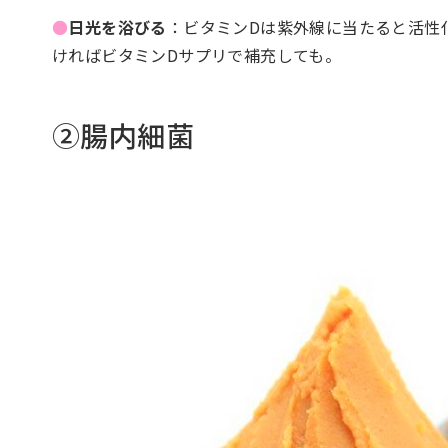
●
日光を浴びる
：ビタミンDは紫外線に当たると活性
ければビタミンDサプリで補充しても。
②腸内細菌