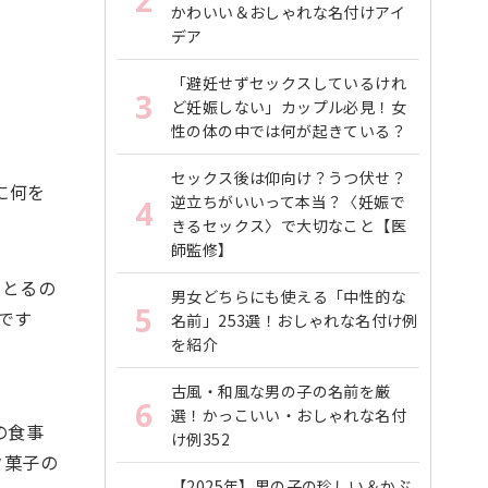
2
かわいい＆おしゃれな名付けアイ
デア
ら
「避妊せずセックスしているけれ
3
ど妊娠しない」カップル必見！女
性の体の中では何が起きている？
セックス後は仰向け？うつ伏せ？
に何を
逆立ちがいいって本当？〈妊娠で
4
きるセックス〉で大切なこと【医
師監修】
をとるの
男女どちらにも使える「中性的な
5
です
名前」253選！おしゃれな名付け例
を紹介
古風・和風な男の子の名前を厳
6
選！かっこいい・おしゃれな名付
の食事
け例352
ク菓子の
【2025年】男の子の珍しい＆かぶ