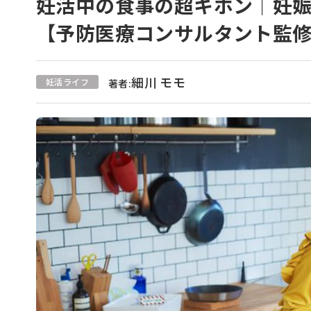
妊活中の食事の超キホン｜妊
【予防医療コンサルタント監
細川 モモ
妊活ライフ
著者: