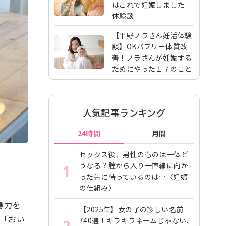
はこれで妊娠しました」
体験談
【平野ノラさん妊活体験
談】OKバブリー体質改
善！ノラさんが妊娠する
ためにやった１７のこと
人気記事ランキング
24時間
月間
セックス後、男性のものは一体ど
うなる？腟から入り一直線に向か
1
った先に待っているのは…〈妊娠
の仕組み〉
響力を
【2025年】女の子の珍しい名前
。「おい
740選！キラキラネームじゃない、