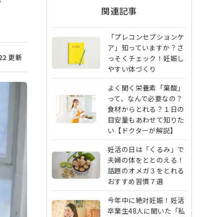
？
関連記事
「プレコンセプションケ
ア」知っていますか？さ
/22 更新
っそくチェック！妊娠し
やすい体づくり
よく聞く栄養素「葉酸」
って、なんで必要なの？
食材からとれる？１日の
目安量もあわせて知りた
い【ドクターが解説】
妊活の日は「くるみ」で
夫婦の体をととのえる！
話題のオメガ３をとれる
おすすめ習慣７選
今年中に絶対妊娠！妊活
卒業生48人に聞いた「私