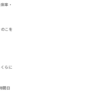
着床率・
きのこを
いくらに
時間日