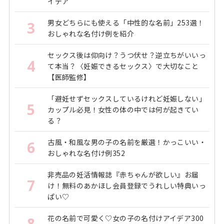
イデア
男女どちらにも使える「中性的な名前」253選！
3
おしゃれな名付け例を紹介
セックス後は仰向け？うつ伏せ？逆立ちがいいっ
4
て本当？〈妊娠できるセックス〉で大切なこと
【医師監修】
「避妊せずセックスしているけれど妊娠しない」
5
カップル必見！女性の体の中では何が起きてい
る？
古風・和風な男の子の名前を厳選！かっこいい・
6
おしゃれな名付け例352
非売品の妊活情報誌『赤ちゃんが欲しい』お届
7
け！無料のあかほし会員登録でうれしい特典いっ
ぱい♡
花の名前で可愛く♡女の子の名付けアイデア300
8