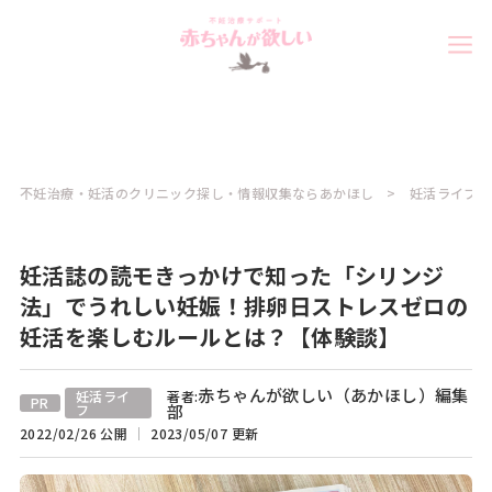
不妊治療・妊活のクリニック探し・情報収集ならあかほし
妊活ライフコ
妊活誌の読モきっかけで知った「シリンジ
法」でうれしい妊娠！排卵日ストレスゼロの
妊活を楽しむルールとは？【体験談】
赤ちゃんが欲しい（あかほし）編集
妊活ライ
著者:
PR
フ
部
2022/02/26 公開
2023/05/07 更新