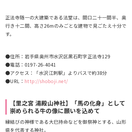
正法寺随一の大建築である法堂は、間口二十一間半、奥
行き十二間、高さ26mのみごとな建物で見ごたえ十分で
す。
●住所：岩手県奥州市水沢区黒石町字正法寺129
●電話：0197-26-4041
●アクセス：「水沢江刺駅」よりバスで約38分
●URL：
http://shoboji.net/
【里之宮 湯殿山神社】「馬の化身」として
崇められる牛の像に願いを込めて
縁結びの神様である大巳持命などを御祭神とする、山形
県を代表する神社。