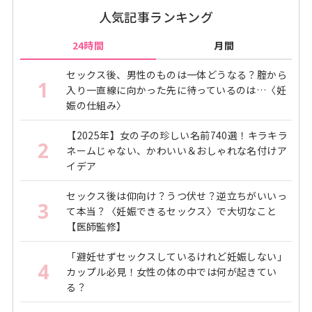
人気記事ランキング
24時間
月間
セックス後、男性のものは一体どうなる？腟から
1
入り一直線に向かった先に待っているのは…〈妊
娠の仕組み〉
【2025年】女の子の珍しい名前740選！キラキラ
2
ネームじゃない、かわいい＆おしゃれな名付けア
イデア
セックス後は仰向け？うつ伏せ？逆立ちがいいっ
3
て本当？〈妊娠できるセックス〉で大切なこと
【医師監修】
「避妊せずセックスしているけれど妊娠しない」
4
カップル必見！女性の体の中では何が起きてい
る？