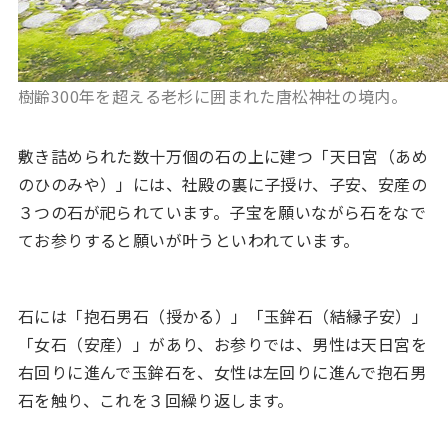
樹齢300年を超える老杉に囲まれた唐松神社の境内。
敷き詰められた数十万個の石の上に建つ「天日宮（あめ
のひのみや）」には、社殿の裏に子授け、子安、安産の
３つの石が祀られています。子宝を願いながら石をなで
てお参りすると願いが叶うといわれています。
石には「抱石男石（授かる）」「玉鉾石（結縁子安）」
「女石（安産）」があり、お参りでは、男性は天日宮を
右回りに進んで玉鉾石を、女性は左回りに進んで抱石男
石を触り、これを３回繰り返します。