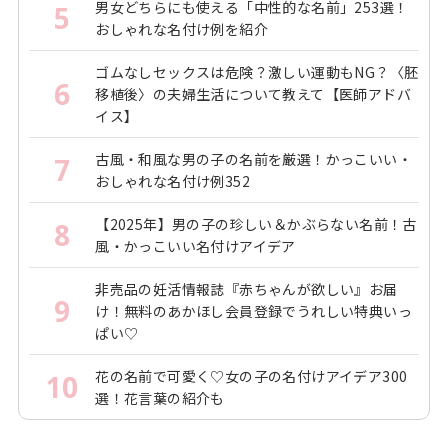
男女どちらにも使える「中性的な名前」253選！
5
おしゃれな名付け例を紹介
ゴムなしセックスは危険？激しい運動もNG？〈胚
6
移植後〉の夫婦生活について教えて【医師アドバ
イス】
古風・和風な男の子の名前を厳選！かっこいい・
7
おしゃれな名付け例352
【2025年】男の子の珍しい＆かぶらない名前！古
8
風・かっこいい名付けアイデア
非売品の妊活情報誌『赤ちゃんが欲しい』お届
9
け！無料のあかほし会員登録でうれしい特典いっ
ぱい♡
花の名前で可愛く♡女の子の名付けアイデア300
10
選！花言葉の紹介も