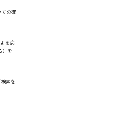
いての確
による病
る）を
グ検索を