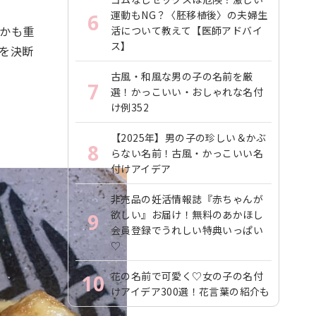
運動もNG？〈胚移植後〉の夫婦生
6
うかも重
活について教えて【医師アドバイ
ス】
を決断
古風・和風な男の子の名前を厳
7
選！かっこいい・おしゃれな名付
け例352
【2025年】男の子の珍しい＆かぶ
8
らない名前！古風・かっこいい名
付けアイデア
非売品の妊活情報誌『赤ちゃんが
欲しい』お届け！無料のあかほし
9
会員登録でうれしい特典いっぱい
♡
花の名前で可愛く♡女の子の名付
10
けアイデア300選！花言葉の紹介も