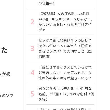
の仕組み〉
【2025年】女の子の珍しい名前
740選！キラキラネームじゃない、
2
かわいい＆おしゃれな名付けアイ
デア
セックス後は仰向け？うつ伏せ？
逆立ちがいいって本当？〈妊娠で
3
きた
きるセックス〉で大切なこと【医
師監修】
「避妊せずセックスしているけれ
4
ど妊娠しない」カップル必見！女
々が続
性の体の中では何が起きている？
男女どちらにも使える「中性的な
5
名前」253選！おしゃれな名付け例
家のソフ
を紹介
ゴムなしセックスは危険？激しい