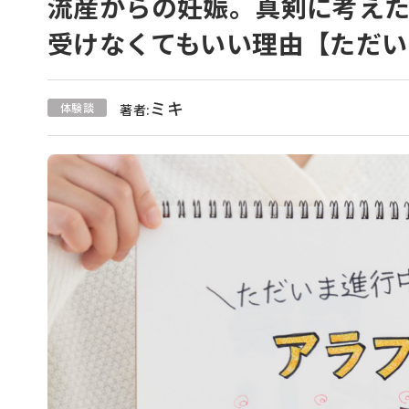
流産からの妊娠。真剣に考え
受けなくてもいい理由【ただ
ミキ
体験談
著者: