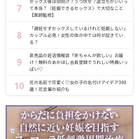
セックス後は仰向け？うつ伏せ？逆立ちがいいっ
7
て本当？〈妊娠できるセックス〉で大切なこと
【医師監修】
「避妊せずセックスしているけれど妊娠しない」
8
カップル必見！女性の体の中では何が起きてい
る？
非売品の妊活情報誌『赤ちゃんが欲しい』お届
9
け！無料のあかほし会員登録でうれしい特典いっ
ぱい♡
花の名前で可愛く♡女の子の名付けアイデア300
10
選！花言葉の紹介も