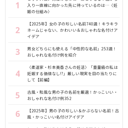
1
入り一直線に向かった先に待っているのは…〈妊
娠の仕組み〉
【2025年】女の子の珍しい名前740選！キラキラ
2
ネームじゃない、かわいい＆おしゃれな名付けア
イデア
男女どちらにも使える「中性的な名前」253選！
3
おしゃれな名付け例を紹介
〈柔道家・杉本美香さんの妊活〉「重量級の私は
4
妊娠する価値なし!?」厳しい現実を目の当たりに
して【前編】
古風・和風な男の子の名前を厳選！かっこいい・
5
おしゃれな名付け例352
【2025年】男の子の珍しい＆かぶらない名前！古
6
風・かっこいい名付けアイデア