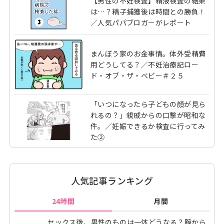
【男性の不妊検査】精液検査の結果
は…？精子捕獲後は時間との勝負！
／人気パパブロガーがレポート
まんぼう家のお金事情。体外受精費
用どうしてる？／不妊治療記ロー
ド・オブ・ザ・ベビー＃２５
「いつになったら子どもの顔が見ら
れるの？」親戚からの口撃が昭和な
件。／妊娠できるか検査に行ってみ
た②
人気記事ランキング
24時間
月間
セックス後、男性のものは一体どうなる？腟から