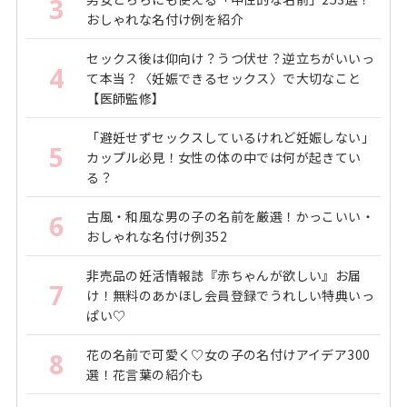
3
おしゃれな名付け例を紹介
セックス後は仰向け？うつ伏せ？逆立ちがいいっ
4
て本当？〈妊娠できるセックス〉で大切なこと
【医師監修】
「避妊せずセックスしているけれど妊娠しない」
5
カップル必見！女性の体の中では何が起きてい
る？
古風・和風な男の子の名前を厳選！かっこいい・
6
おしゃれな名付け例352
非売品の妊活情報誌『赤ちゃんが欲しい』お届
7
け！無料のあかほし会員登録でうれしい特典いっ
ぱい♡
花の名前で可愛く♡女の子の名付けアイデア300
8
選！花言葉の紹介も