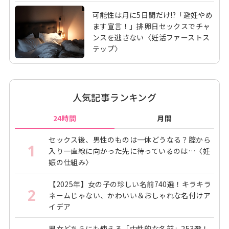
可能性は月に5日間だけ!?「避妊やめ
ます宣言！」排卵日セックスでチャ
ンスを逃さない〈妊活ファーストス
テップ〉
人気記事ランキング
24時間
月間
セックス後、男性のものは一体どうなる？腟から
1
入り一直線に向かった先に待っているのは…〈妊
娠の仕組み〉
【2025年】女の子の珍しい名前740選！キラキラ
2
ネームじゃない、かわいい＆おしゃれな名付けア
イデア
男女どちらにも使える「中性的な名前」253選！