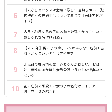
ゴムなしセックスは危険？激しい運動もNG？〈胚
6
移植後〉の夫婦生活について教えて【医師アドバ
イス】
古風・和風な男の子の名前を厳選！かっこいい・
7
おしゃれな名付け例352
【2025年】男の子の珍しい＆かぶらない名前！古
8
風・かっこいい名付けアイデア
非売品の妊活情報誌『赤ちゃんが欲しい』お届
9
け！無料のあかほし会員登録でうれしい特典いっ
ぱい♡
花の名前で可愛く♡女の子の名付けアイデア300
10
選！花言葉の紹介も