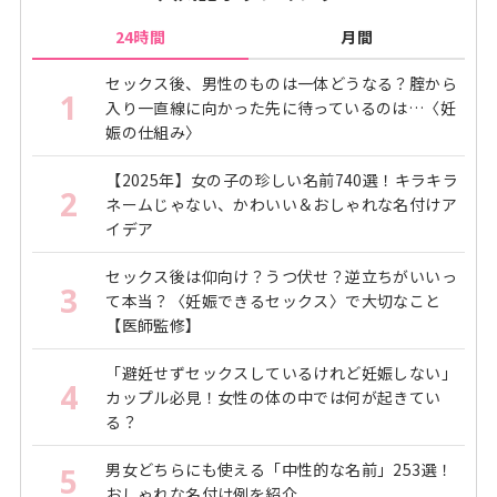
24時間
月間
セックス後、男性のものは一体どうなる？腟から
1
入り一直線に向かった先に待っているのは…〈妊
娠の仕組み〉
【2025年】女の子の珍しい名前740選！キラキラ
2
ネームじゃない、かわいい＆おしゃれな名付けア
イデア
セックス後は仰向け？うつ伏せ？逆立ちがいいっ
3
て本当？〈妊娠できるセックス〉で大切なこと
【医師監修】
「避妊せずセックスしているけれど妊娠しない」
4
カップル必見！女性の体の中では何が起きてい
る？
男女どちらにも使える「中性的な名前」253選！
5
おしゃれな名付け例を紹介