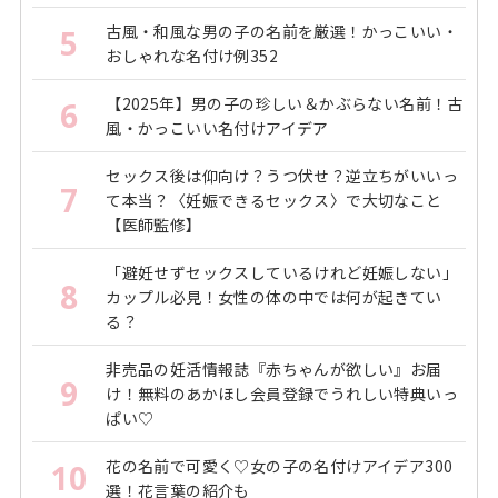
古風・和風な男の子の名前を厳選！かっこいい・
5
おしゃれな名付け例352
【2025年】男の子の珍しい＆かぶらない名前！古
6
風・かっこいい名付けアイデア
セックス後は仰向け？うつ伏せ？逆立ちがいいっ
7
て本当？〈妊娠できるセックス〉で大切なこと
【医師監修】
「避妊せずセックスしているけれど妊娠しない」
8
カップル必見！女性の体の中では何が起きてい
る？
非売品の妊活情報誌『赤ちゃんが欲しい』お届
9
け！無料のあかほし会員登録でうれしい特典いっ
ぱい♡
花の名前で可愛く♡女の子の名付けアイデア300
10
選！花言葉の紹介も