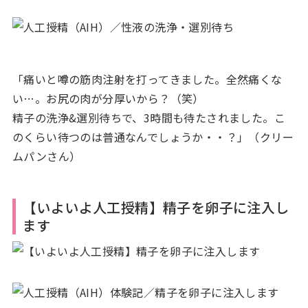
「痛いと噂の筋肉注射を打ってきました。全然痛くな
い…。お尻の肉が分厚いから？（笑）
精子の洗浄&選別待ちで、3時間も待たされました。こ
のくらい待つのは普通なんでしょうか・・？」（クリー
ムパンさん）
【いよいよ人工授精】精子を卵子に注入し
ます