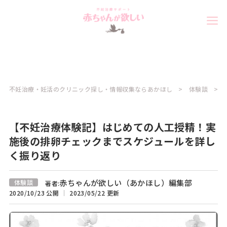
不妊治療・妊活のクリニック探し・情報収集ならあかほし
体験談
【不妊治療体験記】はじめての人工授精！実
施後の排卵チェックまでスケジュールを詳し
く振り返り
赤ちゃんが欲しい（あかほし）編集部
体験談
著者:
2020/10/23 公開
2023/05/22 更新