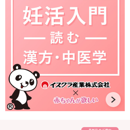
最新号のご案内