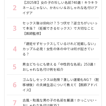
【2025年】女の子の珍しい名前740選！キラキラ
2
ネームじゃない、かわいい＆おしゃれな名付けア
イデア
セックス後は仰向け？うつ伏せ？逆立ちがいいっ
3
て本当？〈妊娠できるセックス〉で大切なこと
【医師監修】
「避妊せずセックスしているけれど妊娠しない」
4
カップル必見！女性の体の中では何が起きてい
る？
男女どちらにも使える「中性的な名前」253選！
5
おしゃれな名付け例を紹介
ゴムなしセックスは危険？激しい運動もNG？〈胚
6
移植後〉の夫婦生活について教えて【医師アドバ
イス】
古風・和風な男の子の名前を厳選！かっこいい・
7
おしゃれな名付け例352