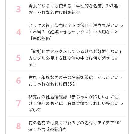
男女どちらにも使える「中性的な名前」253選！
3
おしゃれな名付け例を紹介
セックス後は仰向け？うつ伏せ？逆立ちがいいっ
4
て本当？〈妊娠できるセックス〉で大切なこと
【医師監修】
「避妊せずセックスしているけれど妊娠しない」
5
カップル必見！女性の体の中では何が起きてい
る？
古風・和風な男の子の名前を厳選！かっこいい・
6
おしゃれな名付け例352
非売品の妊活情報誌『赤ちゃんが欲しい』お届
7
け！無料のあかほし会員登録でうれしい特典いっ
ぱい♡
花の名前で可愛く♡女の子の名付けアイデア300
8
選！花言葉の紹介も