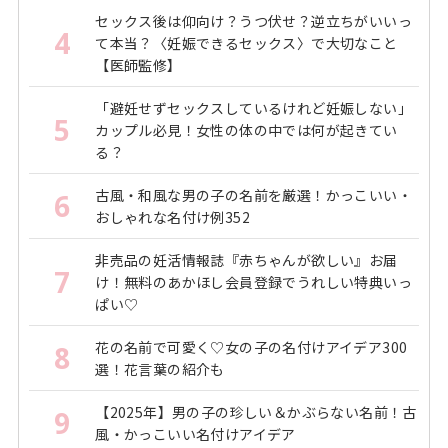
セックス後は仰向け？うつ伏せ？逆立ちがいいっ
4
て本当？〈妊娠できるセックス〉で大切なこと
【医師監修】
「避妊せずセックスしているけれど妊娠しない」
5
カップル必見！女性の体の中では何が起きてい
る？
古風・和風な男の子の名前を厳選！かっこいい・
6
おしゃれな名付け例352
非売品の妊活情報誌『赤ちゃんが欲しい』お届
7
け！無料のあかほし会員登録でうれしい特典いっ
ぱい♡
花の名前で可愛く♡女の子の名付けアイデア300
8
選！花言葉の紹介も
【2025年】男の子の珍しい＆かぶらない名前！古
9
風・かっこいい名付けアイデア