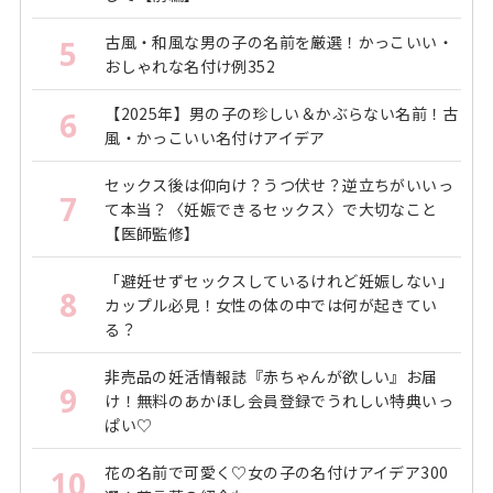
古風・和風な男の子の名前を厳選！かっこいい・
5
おしゃれな名付け例352
【2025年】男の子の珍しい＆かぶらない名前！古
6
風・かっこいい名付けアイデア
セックス後は仰向け？うつ伏せ？逆立ちがいいっ
7
て本当？〈妊娠できるセックス〉で大切なこと
【医師監修】
「避妊せずセックスしているけれど妊娠しない」
8
カップル必見！女性の体の中では何が起きてい
る？
非売品の妊活情報誌『赤ちゃんが欲しい』お届
9
け！無料のあかほし会員登録でうれしい特典いっ
ぱい♡
花の名前で可愛く♡女の子の名付けアイデア300
10