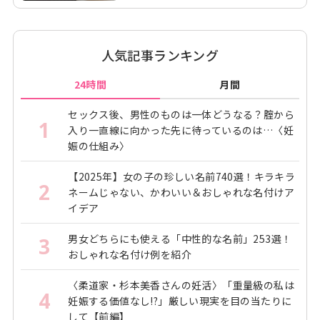
人気記事ランキング
24時間
月間
セックス後、男性のものは一体どうなる？腟から
1
入り一直線に向かった先に待っているのは…〈妊
娠の仕組み〉
【2025年】女の子の珍しい名前740選！キラキラ
2
ネームじゃない、かわいい＆おしゃれな名付けア
イデア
男女どちらにも使える「中性的な名前」253選！
3
おしゃれな名付け例を紹介
〈柔道家・杉本美香さんの妊活〉「重量級の私は
4
妊娠する価値なし!?」厳しい現実を目の当たりに
して【前編】