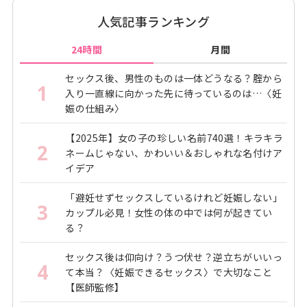
人気記事ランキング
24時間
月間
セックス後、男性のものは一体どうなる？腟から
1
入り一直線に向かった先に待っているのは…〈妊
娠の仕組み〉
【2025年】女の子の珍しい名前740選！キラキラ
2
ネームじゃない、かわいい＆おしゃれな名付けア
イデア
「避妊せずセックスしているけれど妊娠しない」
3
カップル必見！女性の体の中では何が起きてい
る？
セックス後は仰向け？うつ伏せ？逆立ちがいいっ
4
て本当？〈妊娠できるセックス〉で大切なこと
【医師監修】