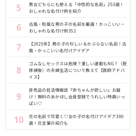
男女どちらにも使える「中性的な名前」253選！
5
おしゃれな名付け例を紹介
古風・和風な男の子の名前を厳選！かっこいい・
6
おしゃれな名付け例352
【2025年】男の子の珍しい＆かぶらない名前！古
7
風・かっこいい名付けアイデア
ゴムなしセックスは危険？激しい運動もNG？〈胚
8
移植後〉の夫婦生活について教えて【医師アドバ
イス】
非売品の妊活情報誌『赤ちゃんが欲しい』お届
9
け！無料のあかほし会員登録でうれしい特典いっ
ぱい♡
花の名前で可愛く♡女の子の名付けアイデア300
10
選！花言葉の紹介も