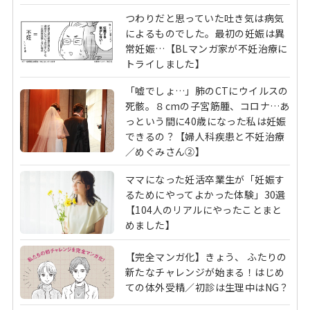
つわりだと思っていた吐き気は病気
によるものでした。最初の妊娠は異
常妊娠…【BLマンガ家が不妊治療に
トライしました】
「嘘でしょ…」肺のCTにウイルスの
死骸。８cmの子宮筋腫、コロナ…あ
っという間に40歳になった私は妊娠
できるの？【婦人科疾患と不妊治療
／めぐみさん②】
ママになった妊活卒業生が「妊娠す
るためにやってよかった体験」30選
【104人のリアルにやったことまと
めました】
【完全マンガ化】きょう、 ふたりの
新たなチャレンジが始まる！はじめ
ての体外受精／初診は生理中はNG？