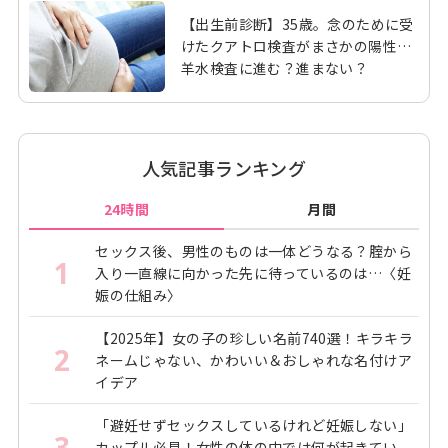
【出生前診断】35歳。念のために受
けたクアトロ検査がまさかの陽性…
羊水検査に進む？進まない？
人気記事ランキング
24時間
月間
セックス後、男性のものは一体どうなる？腟から
1
入り一直線に向かった先に待っているのは…〈妊
娠の仕組み〉
【2025年】女の子の珍しい名前740選！キラキラ
2
ネームじゃない、かわいい＆おしゃれな名付けア
イデア
「避妊せずセックスしているけれど妊娠しない」
3
カップル必見！女性の体の中では何が起きてい