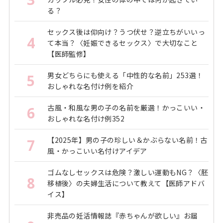
る？
セックス後は仰向け？うつ伏せ？逆立ちがいいっ
4
て本当？〈妊娠できるセックス〉で大切なこと
【医師監修】
男女どちらにも使える「中性的な名前」253選！
5
おしゃれな名付け例を紹介
古風・和風な男の子の名前を厳選！かっこいい・
6
おしゃれな名付け例352
【2025年】男の子の珍しい＆かぶらない名前！古
7
風・かっこいい名付けアイデア
ゴムなしセックスは危険？激しい運動もNG？〈胚
8
移植後〉の夫婦生活について教えて【医師アドバ
イス】
非売品の妊活情報誌『赤ちゃんが欲しい』お届