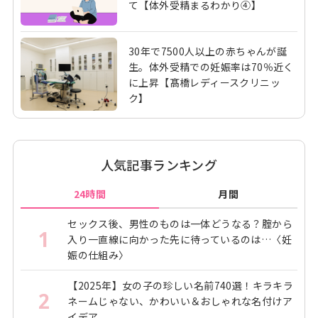
て【体外受精まるわかり④】
30年で7500人以上の赤ちゃんが誕
生。体外受精での妊娠率は70％近く
に上昇【髙橋レディースクリニッ
ク】
人気記事ランキング
24時間
月間
セックス後、男性のものは一体どうなる？腟から
1
入り一直線に向かった先に待っているのは…〈妊
娠の仕組み〉
【2025年】女の子の珍しい名前740選！キラキラ
2
ネームじゃない、かわいい＆おしゃれな名付けア
イデア