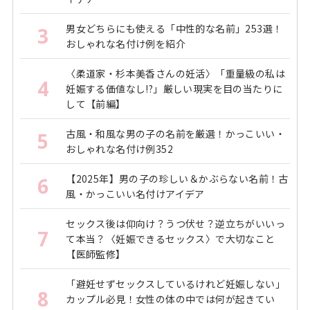
男女どちらにも使える「中性的な名前」253選！
3
おしゃれな名付け例を紹介
〈柔道家・杉本美香さんの妊活〉「重量級の私は
4
妊娠する価値なし!?」厳しい現実を目の当たりに
して【前編】
古風・和風な男の子の名前を厳選！かっこいい・
5
おしゃれな名付け例352
【2025年】男の子の珍しい＆かぶらない名前！古
6
風・かっこいい名付けアイデア
セックス後は仰向け？うつ伏せ？逆立ちがいいっ
7
て本当？〈妊娠できるセックス〉で大切なこと
【医師監修】
「避妊せずセックスしているけれど妊娠しない」
8
カップル必見！女性の体の中では何が起きてい