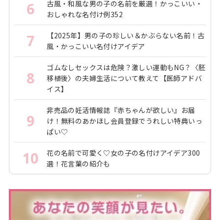
古風・和風な男の子の名前を厳選！かっこいい・
6
おしゃれな名付け例352
【2025年】男の子の珍しい＆かぶらない名前！古
7
風・かっこいい名付けアイデア
ゴムなしセックスは危険？激しい運動もNG？〈胚
8
移植後〉の夫婦生活について教えて【医師アドバ
イス】
非売品の妊活情報誌『赤ちゃんが欲しい』お届
9
け！無料のあかほし会員登録でうれしい特典いっ
ぱい♡
花の名前で可愛く♡女の子の名付けアイデア300
10
選！花言葉の紹介も