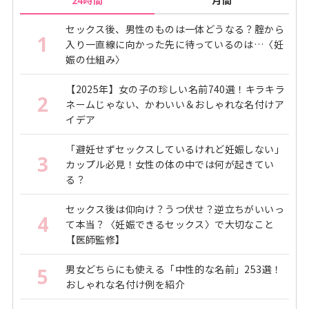
セックス後、男性のものは一体どうなる？腟から
1
入り一直線に向かった先に待っているのは…〈妊
娠の仕組み〉
【2025年】女の子の珍しい名前740選！キラキラ
2
ネームじゃない、かわいい＆おしゃれな名付けア
イデア
「避妊せずセックスしているけれど妊娠しない」
3
カップル必見！女性の体の中では何が起きてい
る？
セックス後は仰向け？うつ伏せ？逆立ちがいいっ
4
て本当？〈妊娠できるセックス〉で大切なこと
【医師監修】
男女どちらにも使える「中性的な名前」253選！
5
おしゃれな名付け例を紹介