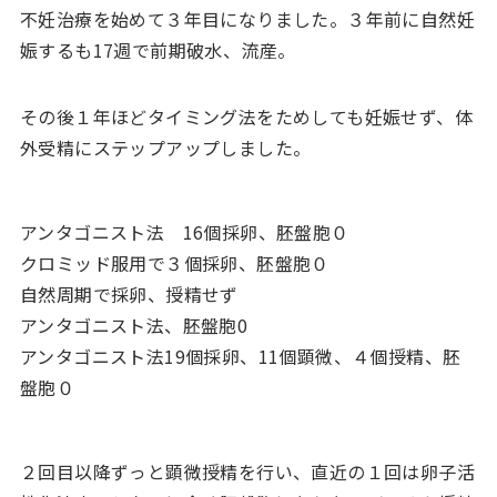
不妊治療を始めて３年目になりました。３年前に自然妊
娠するも17週で前期破水、流産。
その後１年ほどタイミング法をためしても妊娠せず、体
外受精にステップアップしました。
アンタゴニスト法 16個採卵、胚盤胞０
クロミッド服用で３個採卵、胚盤胞０
自然周期で採卵、授精せず
アンタゴニスト法、胚盤胞0
アンタゴニスト法19個採卵、11個顕微、４個授精、胚
盤胞０
２回目以降ずっと顕微授精を行い、直近の１回は卵子活