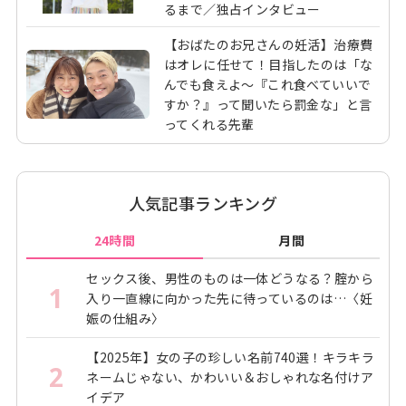
るまで／独占インタビュー
【おばたのお兄さんの妊活】治療費
はオレに任せて！目指したのは「な
んでも食えよ～『これ食べていいで
すか？』って聞いたら罰金な」と言
ってくれる先輩
人気記事ランキング
24時間
月間
セックス後、男性のものは一体どうなる？腟から
1
入り一直線に向かった先に待っているのは…〈妊
娠の仕組み〉
【2025年】女の子の珍しい名前740選！キラキラ
2
ネームじゃない、かわいい＆おしゃれな名付けア
イデア