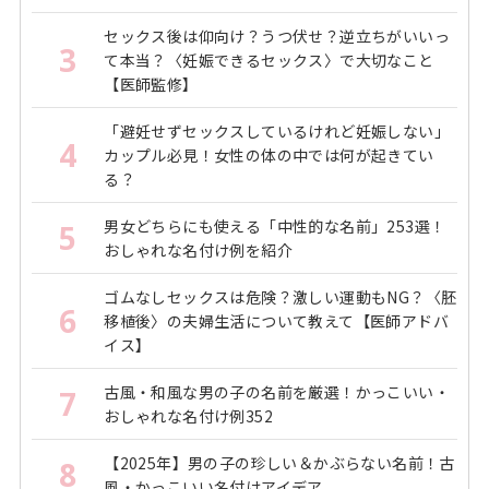
セックス後は仰向け？うつ伏せ？逆立ちがいいっ
3
て本当？〈妊娠できるセックス〉で大切なこと
【医師監修】
「避妊せずセックスしているけれど妊娠しない」
4
カップル必見！女性の体の中では何が起きてい
る？
男女どちらにも使える「中性的な名前」253選！
5
おしゃれな名付け例を紹介
ゴムなしセックスは危険？激しい運動もNG？〈胚
6
移植後〉の夫婦生活について教えて【医師アドバ
イス】
古風・和風な男の子の名前を厳選！かっこいい・
7
おしゃれな名付け例352
【2025年】男の子の珍しい＆かぶらない名前！古
8
風・かっこいい名付けアイデア