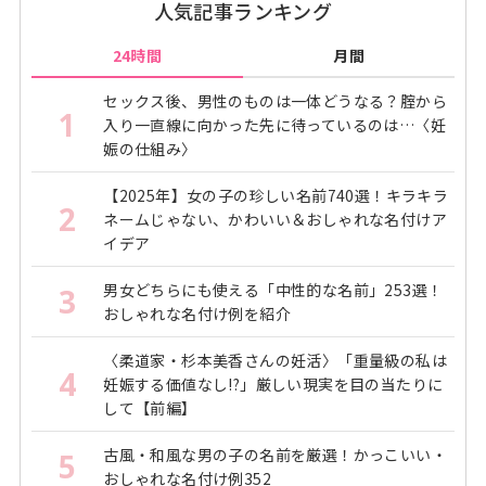
人気記事ランキング
24時間
月間
セックス後、男性のものは一体どうなる？腟から
1
入り一直線に向かった先に待っているのは…〈妊
娠の仕組み〉
【2025年】女の子の珍しい名前740選！キラキラ
2
ネームじゃない、かわいい＆おしゃれな名付けア
イデア
男女どちらにも使える「中性的な名前」253選！
3
おしゃれな名付け例を紹介
〈柔道家・杉本美香さんの妊活〉「重量級の私は
4
妊娠する価値なし!?」厳しい現実を目の当たりに
して【前編】
古風・和風な男の子の名前を厳選！かっこいい・
5
おしゃれな名付け例352