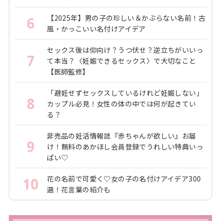
【2025年】男の子の珍しい＆かぶらない名前！古
6
風・かっこいい名付けアイデア
セックス後は仰向け？うつ伏せ？逆立ちがいいっ
7
て本当？〈妊娠できるセックス〉で大切なこと
【医師監修】
「避妊せずセックスしているけれど妊娠しない」
8
カップル必見！女性の体の中では何が起きてい
る？
非売品の妊活情報誌『赤ちゃんが欲しい』お届
9
け！無料のあかほし会員登録でうれしい特典いっ
ぱい♡
花の名前で可愛く♡女の子の名付けアイデア300
10
選！花言葉の紹介も