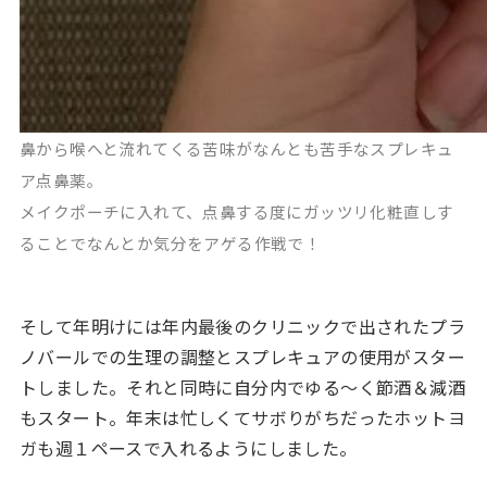
鼻から喉へと流れてくる苦味がなんとも苦手なスプレキュ
ア点鼻薬。
メイクポーチに入れて、点鼻する度にガッツリ化粧直しす
ることでなんとか気分をアゲる作戦で！
そして年明けには年内最後のクリニックで出されたプラ
ノバールでの生理の調整とスプレキュアの使用がスター
トしました。それと同時に自分内でゆる〜く節酒＆減酒
もスタート。年末は忙しくてサボりがちだったホットヨ
ガも週１ペースで入れるようにしました。