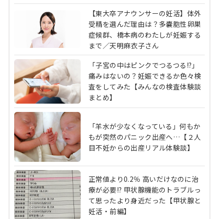
【東大卒アナウンサーの妊活】体外
受精を選んだ理由は？多嚢胞性卵巣
症候群、橋本病のわたしが妊娠する
まで／天明麻衣子さん
「子宮の中はピンクでつるつる!?」
痛みはないの？妊娠できるか色々検
査をしてみた【みんなの検査体験談
まとめ】
「羊水が少なくなっている」何もか
もが突然のパニック出産へ…【２人
目不妊からの出産リアル体験談】
正常値より0.2％ 高いだけなのに治
療が必要!? 甲状腺機能のトラブルっ
て思ったより身近だった【甲状腺と
妊活・前編】