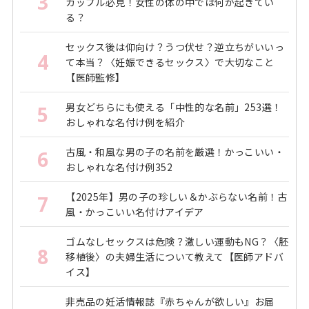
3
カップル必見！女性の体の中では何が起きてい
る？
セックス後は仰向け？うつ伏せ？逆立ちがいいっ
4
て本当？〈妊娠できるセックス〉で大切なこと
【医師監修】
男女どちらにも使える「中性的な名前」253選！
5
おしゃれな名付け例を紹介
古風・和風な男の子の名前を厳選！かっこいい・
6
おしゃれな名付け例352
【2025年】男の子の珍しい＆かぶらない名前！古
7
風・かっこいい名付けアイデア
ゴムなしセックスは危険？激しい運動もNG？〈胚
8
移植後〉の夫婦生活について教えて【医師アドバ
イス】
非売品の妊活情報誌『赤ちゃんが欲しい』お届