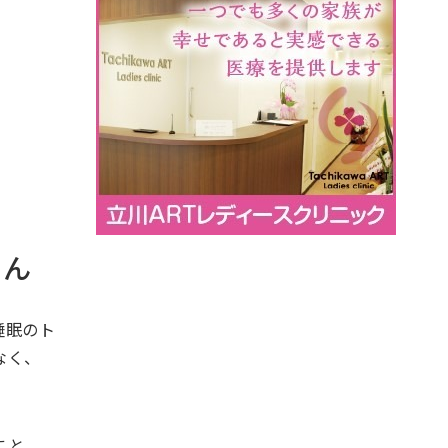
せん
睡眠のト
なく、
こと、