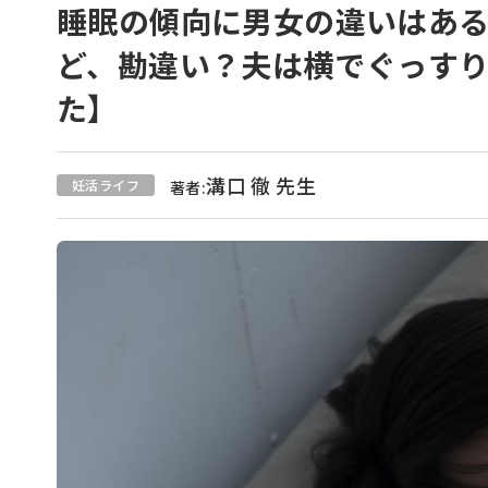
睡眠の傾向に男女の違いはあ
ど、勘違い？夫は横でぐっす
た】
溝口 徹 先生
妊活ライフ
著者: