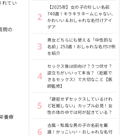
されてい
【2025年】女の子の珍しい名前
740選！キラキラネームじゃない、
2
かわいい＆おしゃれな名付けアイ
デア
質問の
男女どちらにも使える「中性的な
3
名前」253選！おしゃれな名付け例
を紹介
セックス後は仰向け？うつ伏せ？
逆立ちがいいって本当？〈妊娠で
4
きるセックス〉で大切なこと【医
師監修】
「避妊せずセックスしているけれ
5
ど妊娠しない」カップル必見！女
性の体の中では何が起きている？
栄養療
古風・和風な男の子の名前を厳
6
選！かっこいい・おしゃれな名付