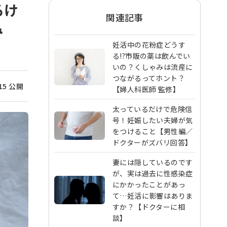
るけ
関連記事
み
妊活中の花粉症どうす
る!?市販の薬は飲んでい
いの？くしゃみは流産に
つながるってホント？
/15 公開
【婦人科医師 監修】
太っているだけで危険信
号！妊娠したい夫婦が気
をつけること【男性編／
ドクターがズバリ回答】
妻には隠しているのです
が、実は過去に性感染症
にかかったことがあっ
て…妊活に影響はありま
すか？【ドクターに相
談】