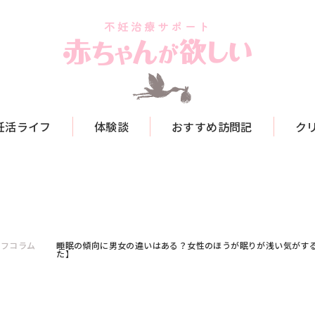
妊活ライフ
体験談
おすすめ訪問記
ク
イフコラム
睡眠の傾向に男女の違いはある？女性のほうが眠りが浅い気がす
た】