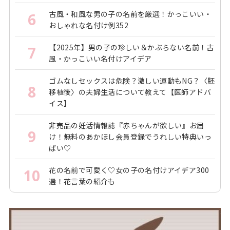
古風・和風な男の子の名前を厳選！かっこいい・
6
おしゃれな名付け例352
【2025年】男の子の珍しい＆かぶらない名前！古
7
風・かっこいい名付けアイデア
ゴムなしセックスは危険？激しい運動もNG？〈胚
8
移植後〉の夫婦生活について教えて【医師アドバ
イス】
非売品の妊活情報誌『赤ちゃんが欲しい』お届
9
け！無料のあかほし会員登録でうれしい特典いっ
ぱい♡
花の名前で可愛く♡女の子の名付けアイデア300
10
選！花言葉の紹介も