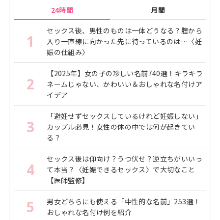
24時間
月間
セックス後、男性のものは一体どうなる？腟から
1
入り一直線に向かった先に待っているのは…〈妊
娠の仕組み〉
【2025年】女の子の珍しい名前740選！キラキラ
2
ネームじゃない、かわいい＆おしゃれな名付けア
イデア
「避妊せずセックスしているけれど妊娠しない」
3
カップル必見！女性の体の中では何が起きてい
る？
セックス後は仰向け？うつ伏せ？逆立ちがいいっ
4
て本当？〈妊娠できるセックス〉で大切なこと
【医師監修】
男女どちらにも使える「中性的な名前」253選！
5
おしゃれな名付け例を紹介