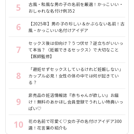
古風・和風な男の子の名前を厳選！かっこいい・
5
おしゃれな名付け例352
【2025年】男の子の珍しい＆かぶらない名前！古
6
風・かっこいい名付けアイデア
セックス後は仰向け？うつ伏せ？逆立ちがいいっ
7
て本当？〈妊娠できるセックス〉で大切なこと
【医師監修】
「避妊せずセックスしているけれど妊娠しない」
8
カップル必見！女性の体の中では何が起きてい
る？
非売品の妊活情報誌『赤ちゃんが欲しい』お届
9
け！無料のあかほし会員登録でうれしい特典いっ
ぱい♡
花の名前で可愛く♡女の子の名付けアイデア300
10
選！花言葉の紹介も