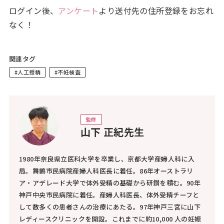
ログイン後、
アンケート
より送付先の住所登録をお忘れ
なく！
関連タグ
#人工授精
#不妊検査
監修
山下 正紀先生
1980年奈良県立医科大学を卒業し、京都大学産婦人科に入
局。舞鶴市民病院産婦人科医長に着任。86年オーストラリ
ア・アデレード大学で体外受精の基礎から研鑚を積む。90年
神戸中央市民病院に着任。産婦人科医長、体外受精チーフと
して数多くの患者さんの治療にあたる。97年神戸三宮に山下
レディースクリニックを開設。これまでに約10,000 人の妊娠