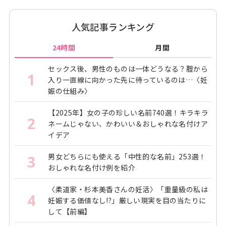
人気記事ランキング
24時間
月間
セックス後、男性のものは一体どうなる？腟から
1
入り一直線に向かった先に待っているのは…〈妊
娠の仕組み〉
【2025年】女の子の珍しい名前740選！キラキラ
2
ネームじゃない、かわいい＆おしゃれな名付けア
イデア
男女どちらにも使える「中性的な名前」253選！
3
おしゃれな名付け例を紹介
〈柔道家・杉本美香さんの妊活〉「重量級の私は
4
妊娠する価値なし!?」厳しい現実を目の当たりに
して【前編】