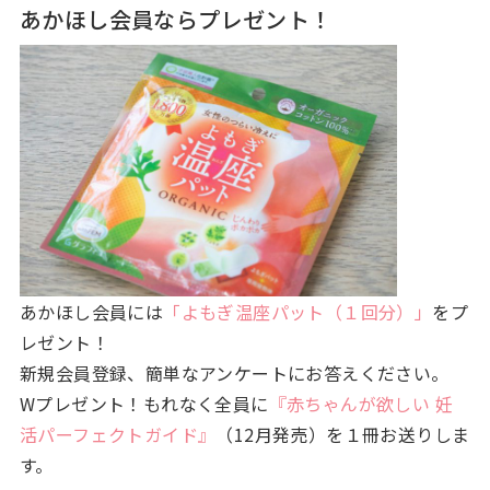
あかほし会員ならプレゼント！
あかほし会員には
「よもぎ温座パット（１回分）」
をプ
レゼント！
新規会員登録、簡単なアンケートにお答えください。
Wプレゼント！もれなく全員に
『赤ちゃんが欲しい 妊
活パーフェクトガイド』
（12月発売）を１冊お送りしま
す。