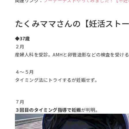
関連リンク：
フーナーテストやってみました！【不妊
たくみママさんの【妊活スト
◆37歳
２月
産婦人科を受診。AMHと卵管造影などの検査を受け
４～５月
タイミング法にトライするが妊娠せず。
７月
３回目のタイミング指導で妊娠
が判明。