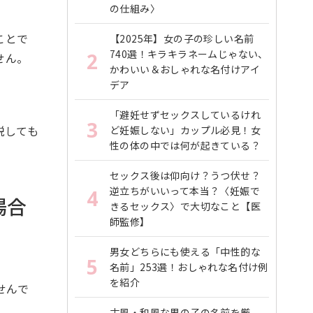
の仕組み〉
ことで
【2025年】女の子の珍しい名前
740選！キラキラネームじゃない、
2
せん。
かわいい＆おしゃれな名付けアイ
デア
「避妊せずセックスしているけれ
3
説しても
ど妊娠しない」カップル必見！女
性の体の中では何が起きている？
セックス後は仰向け？うつ伏せ？
逆立ちがいいって本当？〈妊娠で
4
場合
きるセックス〉で大切なこと【医
師監修】
男女どちらにも使える「中性的な
5
名前」253選！おしゃれな名付け例
を紹介
せんで
古風・和風な男の子の名前を厳