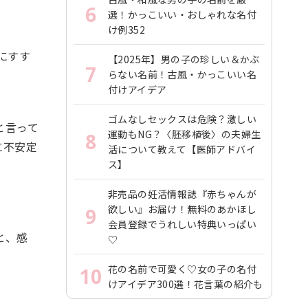
6
選！かっこいい・おしゃれな名付
け例352
にすす
【2025年】男の子の珍しい＆かぶ
7
らない名前！古風・かっこいい名
付けアイデア
ゴムなしセックスは危険？激しい
と言って
運動もNG？〈胚移植後〉の夫婦生
8
に不安定
活について教えて【医師アドバイ
ス】
非売品の妊活情報誌『赤ちゃんが
欲しい』お届け！無料のあかほし
9
会員登録でうれしい特典いっぱい
と、感
♡
花の名前で可愛く♡女の子の名付
10
けアイデア300選！花言葉の紹介も