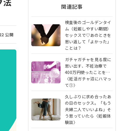
グ法
関連記事
検査後のゴールデンタイ
ム（妊娠しやすい期間）
/22 公開
セックスで♡あのときを
思い返して「よかった」
ことは？
ガチャガチャを見る度に
思い出す、不妊治療で
400万円使ったことを…
〈妊活ガチャ沼にハマっ
て①〉
久しぶりに求め合ったあ
の日のセックス。「もう
夫婦二人でいいよね」そ
う思っていたら〈妊娠体
験談〉