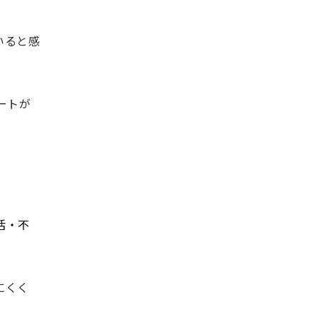
いると感
ートが
活・不
にくく