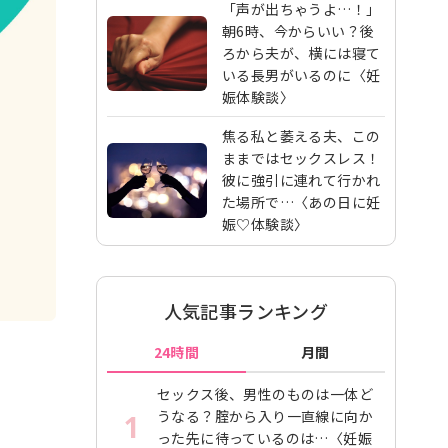
「声が出ちゃうよ…！」
朝6時、今からいい？後
ろから夫が、横には寝て
いる長男がいるのに〈妊
娠体験談〉
焦る私と萎える夫、この
ままではセックスレス！
彼に強引に連れて行かれ
た場所で…〈あの日に妊
娠♡体験談〉
人気記事ランキング
24時間
月間
セックス後、男性のものは一体ど
うなる？腟から入り一直線に向か
1
った先に待っているのは…〈妊娠