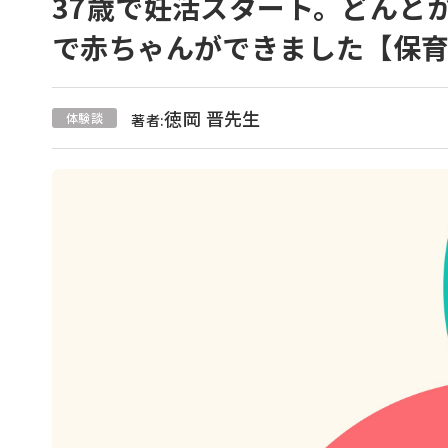
37歳で妊活スタート。どんと
で赤ちゃんができました【保
徳岡 晋先生
体験談
著者: