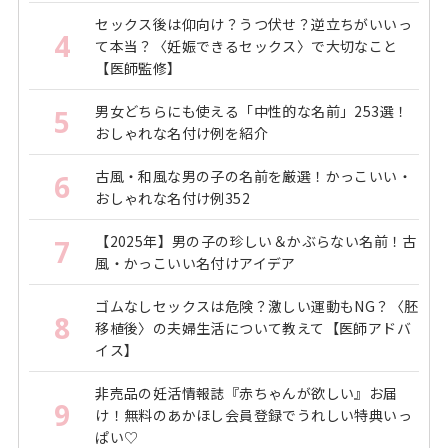
セックス後は仰向け？うつ伏せ？逆立ちがいいっ
4
て本当？〈妊娠できるセックス〉で大切なこと
【医師監修】
男女どちらにも使える「中性的な名前」253選！
5
おしゃれな名付け例を紹介
古風・和風な男の子の名前を厳選！かっこいい・
6
おしゃれな名付け例352
【2025年】男の子の珍しい＆かぶらない名前！古
7
風・かっこいい名付けアイデア
ゴムなしセックスは危険？激しい運動もNG？〈胚
8
移植後〉の夫婦生活について教えて【医師アドバ
イス】
非売品の妊活情報誌『赤ちゃんが欲しい』お届
9
け！無料のあかほし会員登録でうれしい特典いっ
ぱい♡