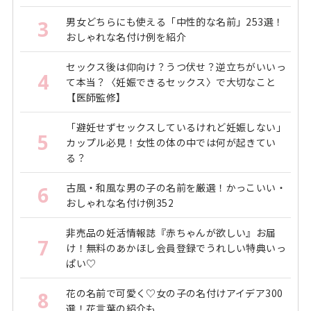
男女どちらにも使える「中性的な名前」253選！
3
おしゃれな名付け例を紹介
セックス後は仰向け？うつ伏せ？逆立ちがいいっ
4
て本当？〈妊娠できるセックス〉で大切なこと
【医師監修】
「避妊せずセックスしているけれど妊娠しない」
5
カップル必見！女性の体の中では何が起きてい
る？
古風・和風な男の子の名前を厳選！かっこいい・
6
おしゃれな名付け例352
非売品の妊活情報誌『赤ちゃんが欲しい』お届
7
け！無料のあかほし会員登録でうれしい特典いっ
ぱい♡
花の名前で可愛く♡女の子の名付けアイデア300
8
選！花言葉の紹介も