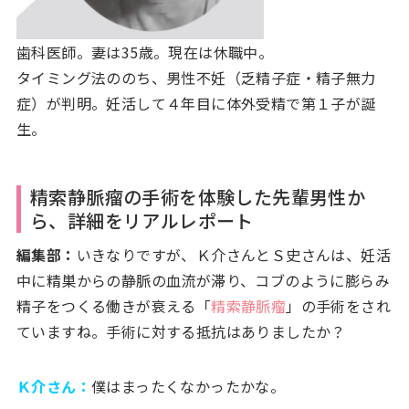
歯科医師。妻は35歳。現在は休職中。
タイミング法ののち、男性不妊（乏精子症・精子無力
症）が判明。妊活して４年目に体外受精で第１子が誕
生。
精索静脈瘤の手術を体験した先輩男性か
ら、詳細をリアルレポート
編集部：
いきなりですが、Ｋ介さんとＳ史さんは、妊活
中に精巣からの静脈の血流が滞り、コブのように膨らみ
精子をつくる働きが衰える「
精索静脈瘤
」の手術をされ
ていますね。手術に対する抵抗はありましたか？
Ｋ介さん：
僕はまったくなかったかな。