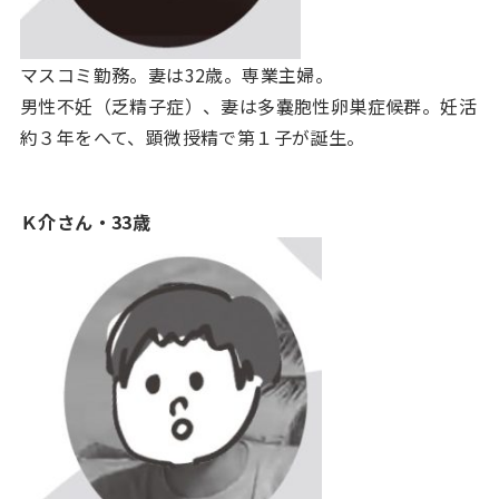
マスコミ勤務。妻は32歳。専業主婦。
男性不妊（乏精子症）、妻は多嚢胞性卵巣症候群。妊活
約３年をへて、顕微授精で第１子が誕生。
Ｋ介さん・33歳