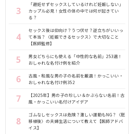
「避妊せずセックスしているけれど妊娠しない」
3
カップル必見！女性の体の中では何が起きてい
る？
セックス後は仰向け？うつ伏せ？逆立ちがいいっ
4
て本当？〈妊娠できるセックス〉で大切なこと
【医師監修】
男女どちらにも使える「中性的な名前」253選！
5
おしゃれな名付け例を紹介
古風・和風な男の子の名前を厳選！かっこいい・
6
おしゃれな名付け例352
【2025年】男の子の珍しい＆かぶらない名前！古
7
風・かっこいい名付けアイデア
ゴムなしセックスは危険？激しい運動もNG？〈胚
8
移植後〉の夫婦生活について教えて【医師アドバ
イス】