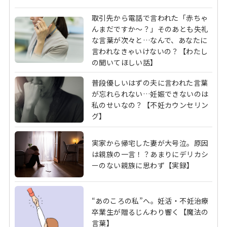
取引先から電話で言われた「赤ちゃ
んまだですか～？」そのあとも失礼
な言葉が次々と…なんで、あなたに
言われなきゃいけないの？【わたし
の聞いてほしい話】
普段優しいはずの夫に言われた言葉
が忘れられない…妊娠できないのは
私のせいなの？【不妊カウンセリン
グ】
実家から帰宅した妻が大号泣。原因
は親族の一言！？あまりにデリカシ
ーのない親族に思わず【実録】
“あのころの私”へ。妊活・不妊治療
卒業生が贈るじんわり響く【魔法の
言葉】