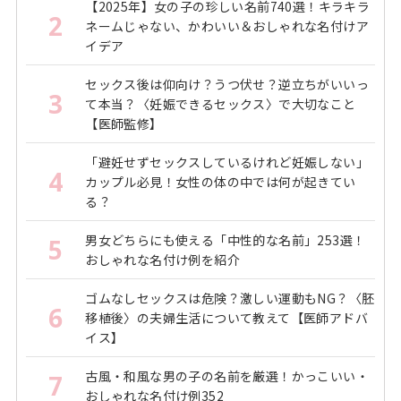
【2025年】女の子の珍しい名前740選！キラキラ
2
ネームじゃない、かわいい＆おしゃれな名付けア
イデア
セックス後は仰向け？うつ伏せ？逆立ちがいいっ
3
て本当？〈妊娠できるセックス〉で大切なこと
【医師監修】
「避妊せずセックスしているけれど妊娠しない」
4
カップル必見！女性の体の中では何が起きてい
る？
男女どちらにも使える「中性的な名前」253選！
5
おしゃれな名付け例を紹介
ゴムなしセックスは危険？激しい運動もNG？〈胚
6
移植後〉の夫婦生活について教えて【医師アドバ
イス】
古風・和風な男の子の名前を厳選！かっこいい・
7
おしゃれな名付け例352