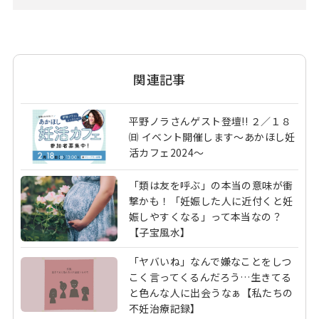
関連記事
平野ノラさんゲスト登壇!! ２／１８
㈰ イベント開催します〜あかほし妊
活カフェ2024〜
「類は友を呼ぶ」の本当の意味が衝
撃かも！「妊娠した人に近付くと妊
娠しやすくなる」って本当なの？
【子宝風水】
「ヤバいね」なんで嫌なことをしつ
こく言ってくるんだろう…生きてる
と色んな人に出会うなぁ【私たちの
不妊治療記録】