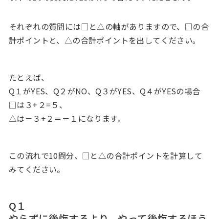
それぞれの質問には□と△の軸がありますので、□の合
計ポイントと、△の合計ポイントを出してください｡
たとえば、
Q１がYES、Q２がNO、Q３がYES、Q４がYESの場合
□は３+２=５、
△は－３+２＝－１になります。
この流れで10問分、□と△の合計ポイントを計算して
みてください。
Q１
やらずに後悔するより、やって後悔するほう