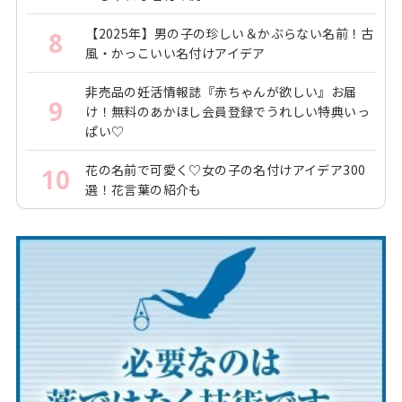
【2025年】男の子の珍しい＆かぶらない名前！古
8
風・かっこいい名付けアイデア
非売品の妊活情報誌『赤ちゃんが欲しい』お届
9
け！無料のあかほし会員登録でうれしい特典いっ
ぱい♡
花の名前で可愛く♡女の子の名付けアイデア300
10
選！花言葉の紹介も