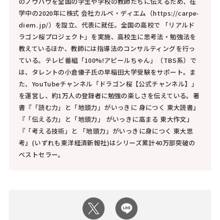
のノウハウを全国の学生や学校の教師たちに伝えるため、在
学中の2020年に株式 会社カルペ・ディエム（https://carpe-
diem. jp/）を設立、代表に就任。全国の高校で 「リアルド
ラゴン桜プロジェクト」を実施、高校生に思考法・勉強法を
教えているほか、教師には指導法のコンサルティングを行っ
ている。テレビ番組「100%!アピールちゃん」（TBS系）で
は、タレントの小倉優子氏の早稲田大学受験をサポート。ま
た、YouTubeチャンネル「ドラゴン桜【公式チャンネル】」
を運営し、約1万人の登録者に勉強の楽しさを伝えている。著
書『「読む力」と「地頭力」がいっきに 身につく 東大読書』
『「伝える力」と「地頭力」 がいっきに高まる 東大作文』
『「考える技術」と 「地頭力」がいっきに身につく 東大思
考』(いずれも東洋経済新報社)はシリーズ累計40万部突破の
ベストセラー。