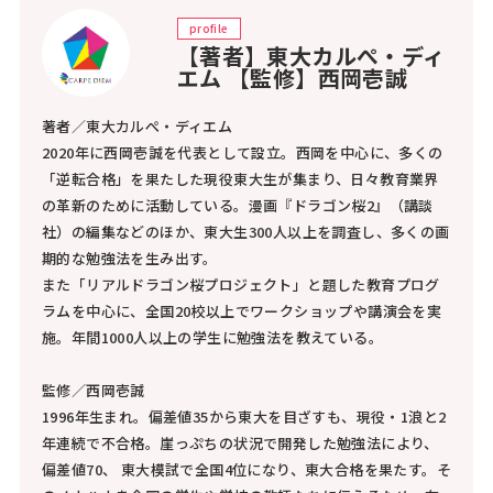
profile
【著者】東大カルぺ・ディ
エム 【監修】西岡壱誠
著者／東大カルぺ・ディエム
2020年に西岡壱誠を代表として設立。西岡を中心に、多くの
「逆転合格」を果たした現役東大生が集まり、日々教育業界
の革新のために活動している。漫画『ドラゴン桜2』（講談
社）の編集などのほか、東大生300人以上を調査し、多くの画
期的な勉強法を生み出す。
また「リアルドラゴン桜プロジェクト」と題した教育プログ
ラムを中心に、全国20校以上でワークショップや講演会を実
施。年間1000人以上の学生に勉強法を教えている。
監修／西岡壱誠
1996年生まれ。偏差値35から東大を目ざすも、現役・1浪と2
年連続で不合格。崖っぷちの状況で開発した勉強法により、
偏差値70、 東大模試で全国4位になり、東大合格を果たす。そ