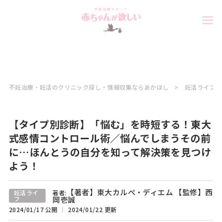
不妊治療・妊活のクリニック探し・情報収集ならあかほし
妊活ライフコ
【タイプ別診断】「悩む」を時短する！東大
式感情コントロール術／悩んでしまうその前
に…ほんとうの自分を知って解決策を見つけ
よう！
【著者】東大カルぺ・ディエム 【監修】西
妊活ライ
著者:
フ
岡壱誠
2024/01/17 公開
2024/01/22 更新