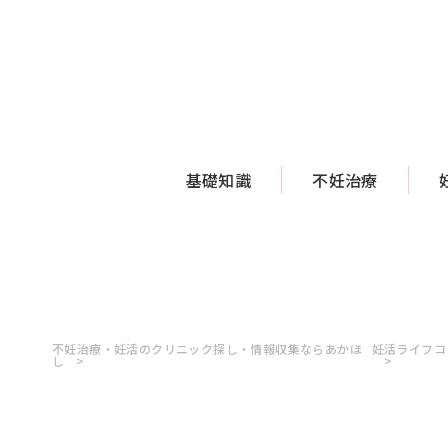
基礎知識
不妊治療
不妊治療・妊活のクリニック探し・情報収集ならあかほ
妊活ライフコ
し