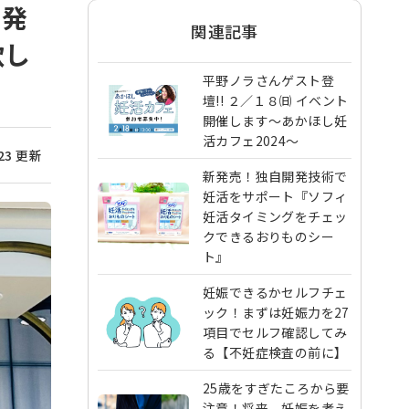
を発
関連記事
欲し
平野ノラさんゲスト登
壇!! ２／１８㈰ イベント
開催します〜あかほし妊
活カフェ2024〜
/23 更新
新発売！独自開発技術で
妊活をサポート『ソフィ
妊活タイミングをチェッ
クできるおりものシー
ト』
妊娠できるかセルフチェ
ック！まずは妊娠力を27
項目でセルフ確認してみ
る【不妊症検査の前に】
25歳をすぎたころから要
注意！将来、妊娠を考え