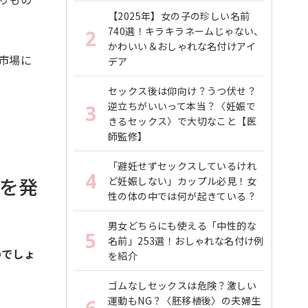
【2025年】女の子の珍しい名前
740選！キラキラネームじゃない、
2
かわいい＆おしゃれな名付けアイ
市場に
デア
セックス後は仰向け？うつ伏せ？
逆立ちがいいって本当？〈妊娠で
3
きるセックス〉で大切なこと【医
師監修】
「避妊せずセックスしているけれ
4
を発
ど妊娠しない」カップル必見！女
性の体の中では何が起きている？
男女どちらにも使える「中性的な
5
名前」253選！おしゃれな名付け例
のでしょ
を紹介
ゴムなしセックスは危険？激しい
運動もNG？〈胚移植後〉の夫婦生