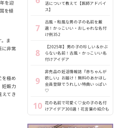
6
周年を迎
活について教えて【医師アドバイ
ス】
に耳を傾
古風・和風な男の子の名前を厳
7
選！かっこいい・おしゃれな名付
け例352
す。ま
【2025年】男の子の珍しい＆かぶ
娠に非常
8
らない名前！古風・かっこいい名
付けアイデア
非売品の妊活情報誌『赤ちゃんが
忙を極め
欲しい』お届け！無料のあかほし
9
会員登録でうれしい特典いっぱい
、妊娠力
♡
見えてき
花の名前で可愛く♡女の子の名付
10
けアイデア300選！花言葉の紹介も