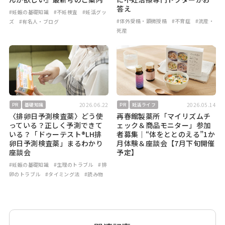
答え
#妊娠の基礎知識
#不妊検査
#妊活グッ
#体外受精・顕微授精
#不育症
#流産・
ズ
#有名人・ブログ
死産
2026.06.22
2026.05.14
PR
基礎知識
PR
妊活ライフ
〈排卵日予測検査薬〉どう使
再春館製薬所「マイリズムチ
っている？正しく予測できて
ェック＆商品モニター」参加
いる？「ドゥーテスト®LH排
者募集｜“体をととのえる”1か
卵日予測検査薬」まるわかり
月体験＆座談会【7月下旬開催
座談会
予定】
#妊娠の基礎知識
#生理のトラブル
#排
卵のトラブル
#タイミング法
#読み物