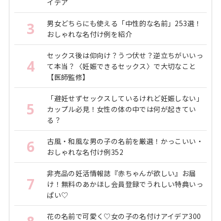
イデア
男女どちらにも使える「中性的な名前」253選！
3
おしゃれな名付け例を紹介
セックス後は仰向け？うつ伏せ？逆立ちがいいっ
4
て本当？〈妊娠できるセックス〉で大切なこと
【医師監修】
「避妊せずセックスしているけれど妊娠しない」
5
カップル必見！女性の体の中では何が起きてい
る？
古風・和風な男の子の名前を厳選！かっこいい・
6
おしゃれな名付け例352
非売品の妊活情報誌『赤ちゃんが欲しい』お届
7
け！無料のあかほし会員登録でうれしい特典いっ
ぱい♡
花の名前で可愛く♡女の子の名付けアイデア300