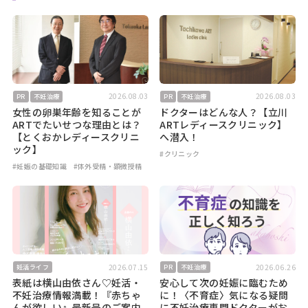
2026.08.03
2026.08.03
PR
不妊治療
PR
不妊治療
女性の卵巣年齢を知ることが
ドクターはどんな人？【立川
ARTでたいせつな理由とは？
ARTレディースクリニック】
【とくおかレディースクリニ
へ潜入！
ック】
#クリニック
#妊娠の基礎知識
#体外受精・顕微授精
2026.07.15
2026.06.26
妊活ライフ
PR
不妊治療
表紙は横山由依さん♡妊活・
安心して次の妊娠に臨むため
不妊治療情報満載！『赤ちゃ
に！〈不育症〉気になる疑問
んが欲しい』最新号のご案内
に不妊治療専門ドクターがお