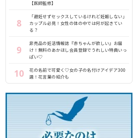
【医師監修】
「避妊せずセックスしているけれど妊娠しない」
8
カップル必見！女性の体の中では何が起きてい
る？
非売品の妊活情報誌『赤ちゃんが欲しい』お届
9
け！無料のあかほし会員登録でうれしい特典いっ
ぱい♡
花の名前で可愛く♡女の子の名付けアイデア300
10
選！花言葉の紹介も