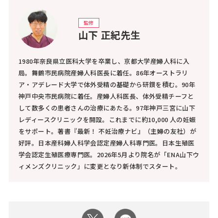
監修
山下 正紀先生
1980年奈良県立医科大学を卒業し、京都大学産婦人科に入
局。舞鶴市民病院産婦人科医長に着任。86年オーストラリ
ア・アデレード大学で体外受精の基礎から研鑚を積む。90年
神戸中央市民病院に着任。産婦人科医長、体外受精チーフと
して数多くの患者さんの治療にあたる。97年神戸三宮に山下
レディースクリニックを開設。これまでに約10,000 人の妊娠
をサポート。著書『最新！ 不妊治療ナビ』（主婦の友社）が
好評。日本産科婦人科学会認定産婦人科専門医。日本生殖医
学会認定生殖医療専門医。2026年5月より院名が「ENA山下ウ
ィメンズクリニック」に変更となり新体制でスタート。