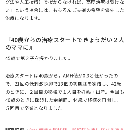
グ法や人工授精）で授からなければ、高度治療は受けな
い」という場合には、もちろんご夫婦の希望を優先した
治療になります。
『40歳からの治療スタートできょうだい２人
のママに』
45歳で第２子を授かりました。
治療スタートは40歳から。AMH値が0.3と低かったの
で、21回の低刺激採卵で13個の初期胚を凍結し、42歳
のときに、２回目の移植で１人目を妊娠・出産。今回も
40歳のときに採卵した余剰胚。44歳で移植を再開し、
５回目で卒業となりました。
関連記事
→
体外受精の胚移植、新鮮胚と凍結胚どう違う