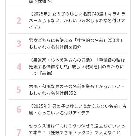
娠の仕組み〉
【2025年】女の子の珍しい名前740選！キラキラ
2
ネームじゃない、かわいい＆おしゃれな名付けア
イデア
男女どちらにも使える「中性的な名前」253選！
3
おしゃれな名付け例を紹介
〈柔道家・杉本美香さんの妊活〉「重量級の私は
4
妊娠する価値なし!?」厳しい現実を目の当たりに
して【前編】
古風・和風な男の子の名前を厳選！かっこいい・
5
おしゃれな名付け例352
【2025年】男の子の珍しい＆かぶらない名前！古
6
風・かっこいい名付けアイデア
セックス後は仰向け？うつ伏せ？逆立ちがいいっ
7
て本当？〈妊娠できるセックス〉で大切なこと