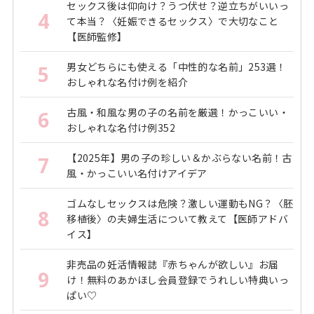
セックス後は仰向け？うつ伏せ？逆立ちがいいっ
4
て本当？〈妊娠できるセックス〉で大切なこと
【医師監修】
男女どちらにも使える「中性的な名前」253選！
5
おしゃれな名付け例を紹介
古風・和風な男の子の名前を厳選！かっこいい・
6
おしゃれな名付け例352
【2025年】男の子の珍しい＆かぶらない名前！古
7
風・かっこいい名付けアイデア
ゴムなしセックスは危険？激しい運動もNG？〈胚
8
移植後〉の夫婦生活について教えて【医師アドバ
イス】
非売品の妊活情報誌『赤ちゃんが欲しい』お届
9
け！無料のあかほし会員登録でうれしい特典いっ
ぱい♡