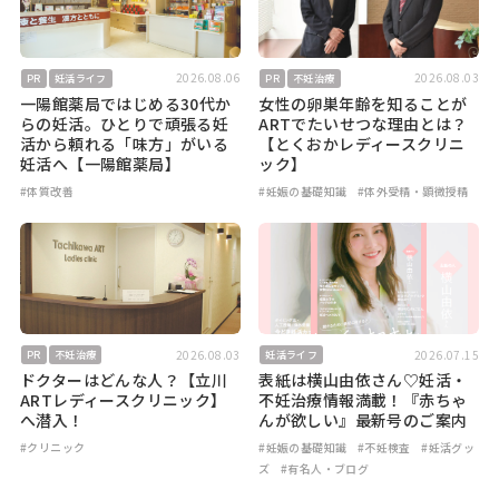
2026.08.06
2026.08.03
PR
妊活ライフ
PR
不妊治療
一陽館薬局ではじめる30代か
女性の卵巣年齢を知ることが
らの妊活。ひとりで頑張る妊
ARTでたいせつな理由とは？
活から頼れる「味方」がいる
【とくおかレディースクリニ
妊活へ【一陽館薬局】
ック】
#体質改善
#妊娠の基礎知識
#体外受精・顕微授精
2026.08.03
2026.07.15
PR
不妊治療
妊活ライフ
ドクターはどんな人？【立川
表紙は横山由依さん♡妊活・
ARTレディースクリニック】
不妊治療情報満載！『赤ちゃ
へ潜入！
んが欲しい』最新号のご案内
#クリニック
#妊娠の基礎知識
#不妊検査
#妊活グッ
ズ
#有名人・ブログ