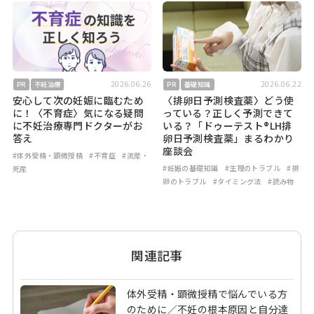
2026.06.26
2026.06.22
PR
不妊治療
PR
基礎知識
安心して次の妊娠に臨むため
〈排卵日予測検査薬〉どう使
に！〈不育症〉気になる疑問
っている？正しく予測できて
に不妊治療専門ドクターがお
いる？「ドゥーテスト®LH排
答え
卵日予測検査薬」まるわかり
座談会
#体外受精・顕微授精
#不育症
#流産・
#妊娠の基礎知識
#生理のトラブル
#排
死産
卵のトラブル
#タイミング法
#読み物
関連記事
体外受精・顕微授精で悩んでいる方
のために／不妊の根本原因と自分達