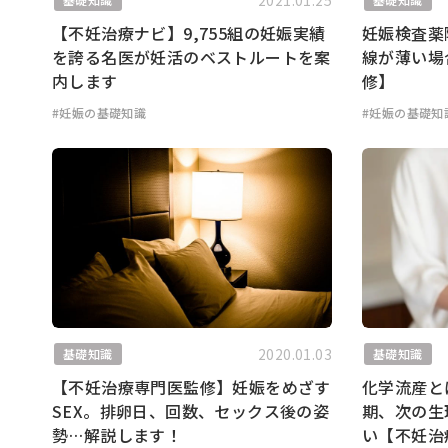
2021.01.25
【不妊治療ナビ】9,755組の妊娠実績
妊娠検査薬
を誇る名医が妊活のベストルートを案
線が薄い場
内します
修】
#妊娠の基礎知識
#妊娠の基礎知
2020.01.03
基礎知識
基礎知識
【不妊治療専門医監修】妊娠をめざす
化学流産と
SEX。排卵日、回数、セックス後の姿
期、次の生
勢…解説します！
い【不妊治