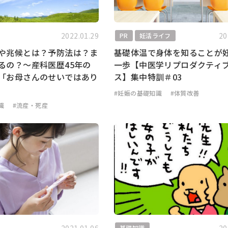
2022.01.29
20
PR
妊活ライフ
や兆候とは？予防法は？ま
基礎体温で身体を知ることが
るの？〜産科医歴45年の
一歩【中医学リプロダクティ
「お母さんのせいではあり
ス】集中特訓＃03
#妊娠の基礎知識
#体質改善
識
#流産・死産
基礎知識