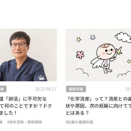
2022.08.17
20
治療
基礎知識
道「卵活」に不可欠な
「化学流産」って？流産との
って何のことですか？ドク
状や原因、次の妊娠に向けて
ました！
とはある？
識
#体外受精・顕微授精
#妊娠の基礎知識