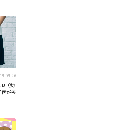
19.09.26
ＥD（勃
門医が答