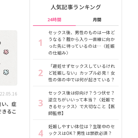
人気記事ランキング
24時間
月間
セックス後、男性のものは一体ど
うなる？腟から入り一直線に向か
1
った先に待っているのは…〈妊娠
の仕組み〉
「避妊せずセックスしているけれ
2
ど妊娠しない」カップル必見！女
性の体の中では何が起きている？
セックス後は仰向け？うつ伏せ？
22.05.16
逆立ちがいいって本当？〈妊娠で
3
違い、症
きるセックス〉で大切なこと【医
できるこ
師監修】
妊娠しやすい体位は？生理中のセ
4
ックスはOK？男性は禁欲必須？