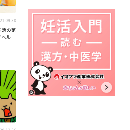
21.09.30
妊活の第
ブヘル