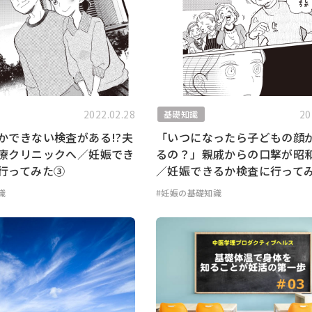
2022.02.28
20
基礎知識
かできない検査がある!?夫
「いつになったら子どもの顔
療クリニックへ／妊娠でき
るの？」親戚からの口撃が昭
行ってみた③
／妊娠できるか検査に行って
識
#妊娠の基礎知識