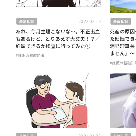
2022.02.19
基礎知識
基礎知識
あれ、今月生理こないな…。不正出血
死産の原因
もあるけど、とりあえず大丈夫！？／
た妊娠でき
妊娠できるか検査に行ってみた①
浦野理事長
ません」〜
#妊娠の基礎知識
#妊娠の基礎知
基礎知識
基礎知識