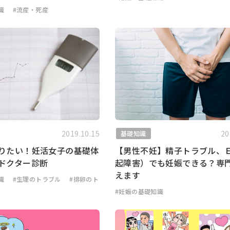
識
#流産・死産
2019.10.15
20
基礎知識
りたい！妊活女子の基礎体
【男性不妊】精子トラブル、
ドクター診断
起障害）でも妊娠できる？専
えます
識
#生理のトラブル
#排卵のト
#妊娠の基礎知識