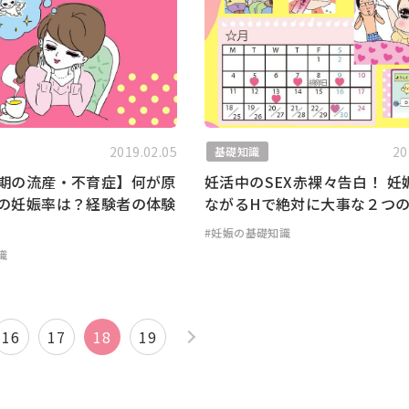
2019.02.05
20
基礎知識
期の流産・不育症】何が原
妊活中のSEX赤裸々告白！ 妊
の妊娠率は？経験者の体験
ながるHで絶対に大事な２つ
#妊娠の基礎知識
識
16
17
18
19