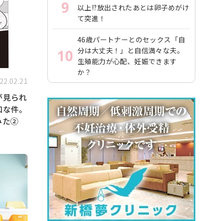
9
以上!?放出されたあとは卵子めがけ
て突進！
46歳パートナーとのセックス「自
分は大丈夫！」と自信満々な夫。
10
生殖能力が心配、妊娠できます
か？
22.02.21
が見られ
和な件。
みた②