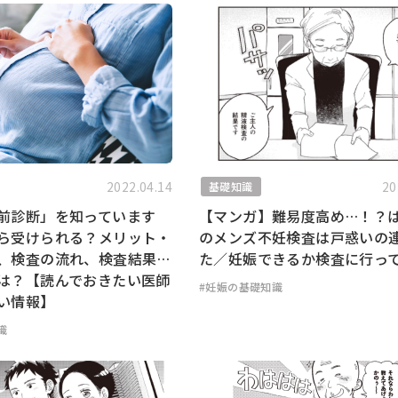
2022.04.14
20
基礎知識
前診断」を知っています
【マンガ】難易度高め…！？
ら受けられる？メリット・
のメンズ不妊検査は戸惑いの
、検査の流れ、検査結果…
た／妊娠できるか検査に行っ
は？【読んでおきたい医師
#妊娠の基礎知識
い情報】
識