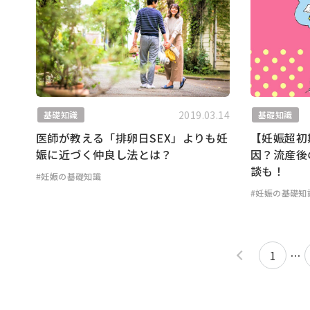
2019.03.14
基礎知識
基礎知識
医師が教える「排卵日SEX」よりも妊
【妊娠超初
娠に近づく仲良し法とは？
因？流産後
談も！
#妊娠の基礎知識
#妊娠の基礎知
1
…