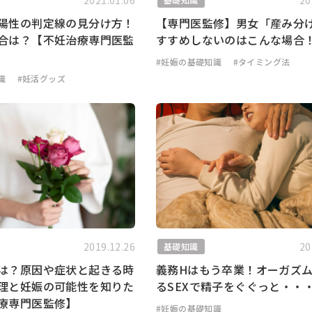
2021.01.06
20
陽性の判定線の見分け方！
【専門医監修】男女「産み分
合は？【不妊治療専門医監
すすめしないのはこんな場合
#妊娠の基礎知識
#タイミング法
識
#妊活グッズ
2019.12.26
20
基礎知識
は？原因や症状と起きる時
義務Hはもう卒業！オーガズ
理と妊娠の可能性を知りた
るSEXで精子をぐぐっと・・
療専門医監修】
#妊娠の基礎知識