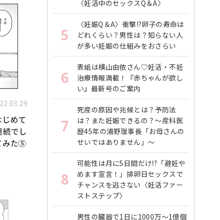
〈妊活中のセックスQ＆A〉
〈妊娠Q＆A〉衝撃!?卵子の寿命は
5
どれくらい？男性は？知らない人
が多い妊娠の仕組みをおさらい
表紙は横山由依さん♡妊活・不妊
6
治療情報満載！『赤ちゃんが欲し
い』最新号のご案内
22.03.29
死産の原因や兆候とは？予防法
はじめて
は？また妊娠できるの？〜産科医
7
連続でし
歴45年の浦野理事長「お母さんの
てみた⑤
せいではありません」〜
可能性は月に5日間だけ!?「避妊や
めます宣言！」排卵日セックスで
8
チャンスを逃さない〈妊活ファー
ストステップ〉
男性の臓器で1日に1000万〜1億個