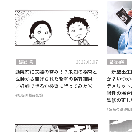
2022.05.07
基礎知識
基礎知識
通院前に夫婦の営み！？未知の検査と
「新型出生
医師から告げられた衝撃の検査結果…
か？いつか
／妊娠できるか検査に行ってみた⑥
デメリット
陽性の場合
#妊娠の基礎知識
監修の正し
#妊娠の基礎知