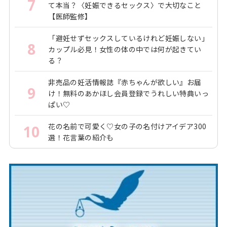
7
て本当？〈妊娠できるセックス〉で大切なこと
【医師監修】
「避妊せずセックスしているけれど妊娠しない」
8
カップル必見！女性の体の中では何が起きてい
る？
非売品の妊活情報誌『赤ちゃんが欲しい』お届
9
け！無料のあかほし会員登録でうれしい特典いっ
ぱい♡
花の名前で可愛く♡女の子の名付けアイデア300
10
選！花言葉の紹介も