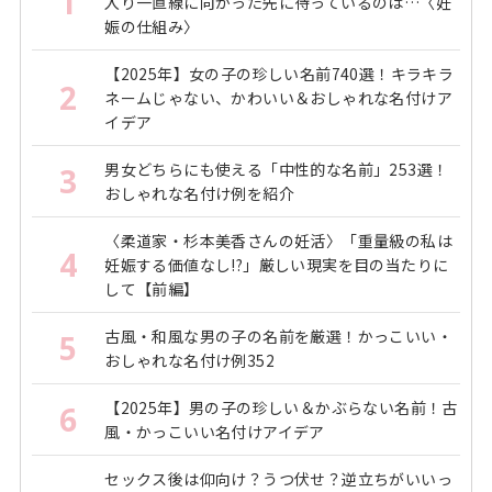
1
入り一直線に向かった先に待っているのは…〈妊
娠の仕組み〉
【2025年】女の子の珍しい名前740選！キラキラ
2
ネームじゃない、かわいい＆おしゃれな名付けア
イデア
男女どちらにも使える「中性的な名前」253選！
3
おしゃれな名付け例を紹介
〈柔道家・杉本美香さんの妊活〉「重量級の私は
4
妊娠する価値なし!?」厳しい現実を目の当たりに
して【前編】
古風・和風な男の子の名前を厳選！かっこいい・
5
おしゃれな名付け例352
【2025年】男の子の珍しい＆かぶらない名前！古
6
風・かっこいい名付けアイデア
セックス後は仰向け？うつ伏せ？逆立ちがいいっ