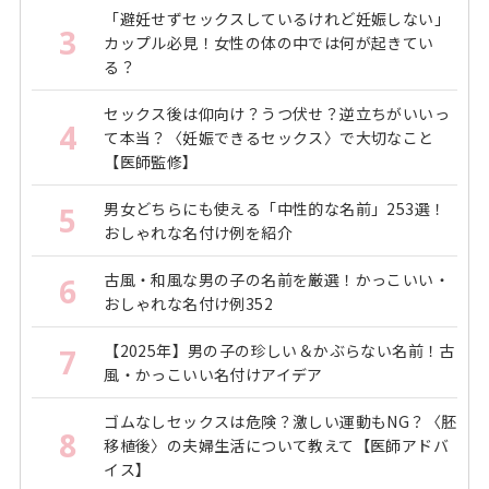
「避妊せずセックスしているけれど妊娠しない」
3
カップル必見！女性の体の中では何が起きてい
る？
セックス後は仰向け？うつ伏せ？逆立ちがいいっ
4
て本当？〈妊娠できるセックス〉で大切なこと
【医師監修】
男女どちらにも使える「中性的な名前」253選！
5
おしゃれな名付け例を紹介
古風・和風な男の子の名前を厳選！かっこいい・
6
おしゃれな名付け例352
【2025年】男の子の珍しい＆かぶらない名前！古
7
風・かっこいい名付けアイデア
ゴムなしセックスは危険？激しい運動もNG？〈胚
8
移植後〉の夫婦生活について教えて【医師アドバ
イス】