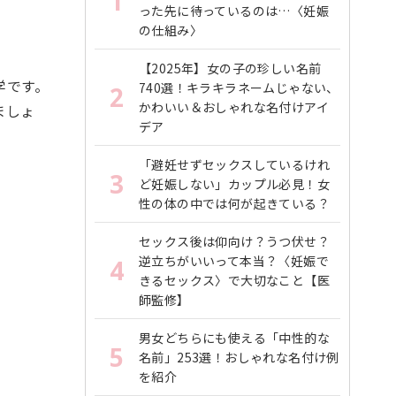
1
った先に待っているのは…〈妊娠
の仕組み〉
【2025年】女の子の珍しい名前
です。
740選！キラキラネームじゃない、
2
かわいい＆おしゃれな名付けアイ
ましょ
デア
「避妊せずセックスしているけれ
3
ど妊娠しない」カップル必見！女
性の体の中では何が起きている？
セックス後は仰向け？うつ伏せ？
逆立ちがいいって本当？〈妊娠で
4
きるセックス〉で大切なこと【医
師監修】
男女どちらにも使える「中性的な
5
名前」253選！おしゃれな名付け例
を紹介