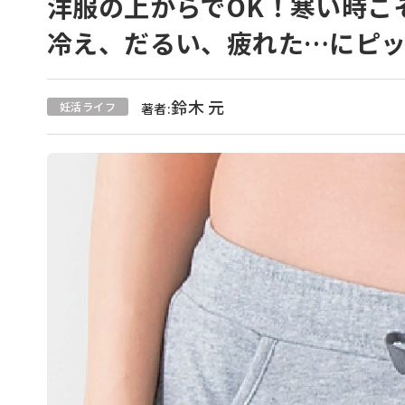
洋服の上からでOK！寒い時こ
冷え、だるい、疲れた…にピ
鈴木 元
妊活ライフ
著者: