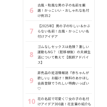
古風・和風な男の子の名前を厳
6
選！かっこいい・おしゃれな名付
け例352
【2025年】男の子の珍しい＆かぶ
7
らない名前！古風・かっこいい名
付けアイデア
ゴムなしセックスは危険？激しい
運動もNG？〈胚移植後〉の夫婦生
8
活について教えて【医師アドバイ
ス】
非売品の妊活情報誌『赤ちゃんが
欲しい』お届け！無料のあかほし
9
会員登録でうれしい特典いっぱい
♡
花の名前で可愛く♡女の子の名付
10
けアイデア300選！花言葉の紹介も