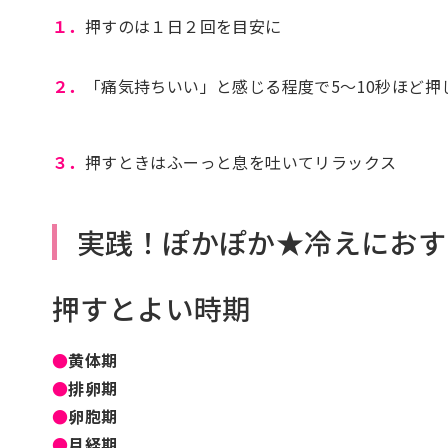
１．
押すのは１日２回を目安に
２．
「痛気持ちいい」と感じる程度で5〜10秒ほど
３．
押すときはふーっと息を吐いてリラックス
実践！ぽかぽか★冷えにおす
押すとよい時期
●
黄体期
●
排卵期
●
卵胞期
●
月経期