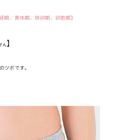
経期、黄体期、排卵期、卵胞期】
】
げん
のツボです。