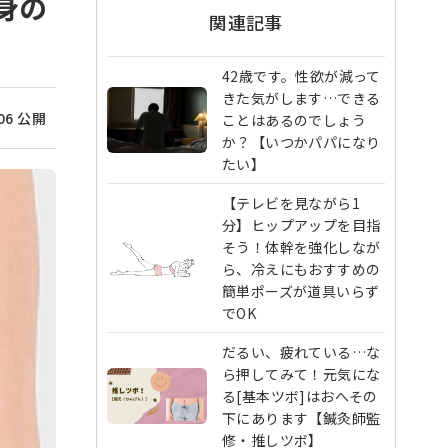
身の
関連記事
42歳です。性欲が減って
きた気がします…できる
/06 公開
ことはあるのでしょう
か？【いつかパパになり
たい】
【テレビを見ながら1
分】ヒップアップを目指
そう！体幹を強化しなが
ら、冷えにもおすすめの
簡単ポーズが道具いらず
でOK
だるい、疲れている…な
ら押してみて！元気にな
る[基本ツボ]はおへその
下にあります【鍼灸師監
修・推しツボ】